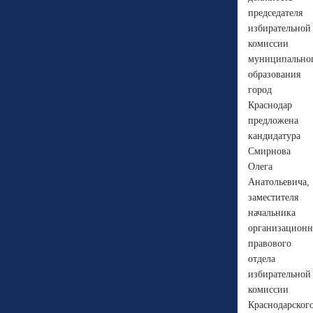
председателя
избирательной
комиссии
муниципально
образования
город
Краснодар
предложена
кандидатура
Смирнова
Олега
Анатольевича,
заместителя
начальника
организационн
правового
отдела
избирательной
комиссии
Краснодарског