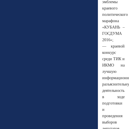
эмблемы
краевого
политического
марафона
«КУБАНЬ –
ГОСДУМА
2016»;
— краевой
конкурс
среди ТИК и
ИКМО на
лучшую
информационн
разъяснительн
деятельность
в ходе
подготовки
и
проведения
выборов
депутатов