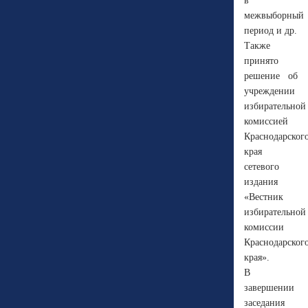
в
межвыборный
период и др.
Также
принято
решение об
учреждении
избирательной
комиссией
Краснодарског
края
сетевого
издания
«Вестник
избирательной
комиссии
Краснодарског
края».
В
завершении
заседания