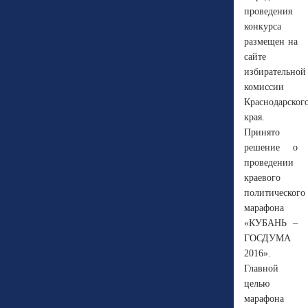
проведения
конкурса
размещен на
сайте
избирательной
комиссии
Краснодарског
края.
Принято
решение о
проведении
краевого
политического
марафона
«КУБАНЬ –
ГОСДУМА
2016».
Главной
целью
марафона