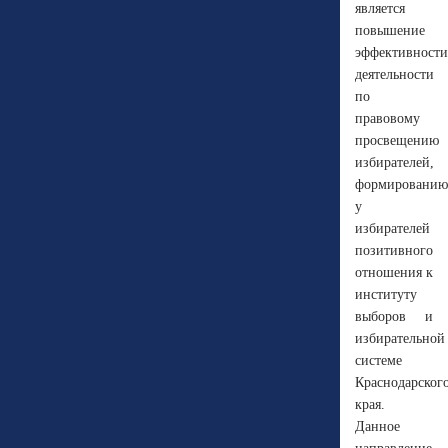
является
повышение
эффективности
деятельности
по
правовому
просвещению
избирателей,
формированию
у
избирателей
позитивного
отношения к
институту
выборов и
избирательной
системе
Краснодарског
края.
Данное