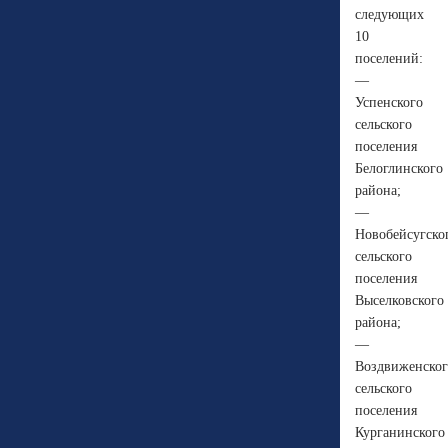
следующих
10
поселений:
—
Успенского
сельского
поселения
Белоглинского
района;
—
Новобейсугско
сельского
поселения
Выселковского
района;
—
Воздвиженског
сельского
поселения
Курганинского