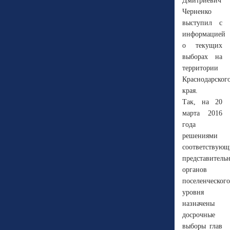
Дмитриевич
Черненко
выступил с
информацией
о текущих
выборах на
территории
Краснодарског
края.
Так, на 20
марта 2016
года
решениями
соответствующ
представитель
органов
поселенческого
уровня
назначены
досрочные
выборы глав