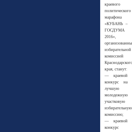
краевого
политического
марафона
«КУБАНЬ –
ГОСДУМА
2016»,
организованн
избирательной
комиссией
Краснодарског
края, станут:
— краевой
конкурс на
лучшую
молодежную
участковую
избирательную
комиссию;
— краевой
конкурс