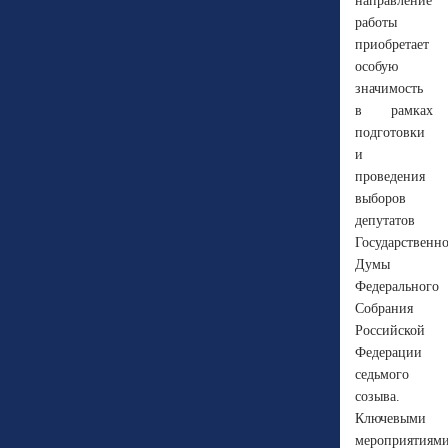
направление
работы
приобретает
особую
значимость
в рамках
подготовки
и
проведения
выборов
депутатов
Государственн
Думы
Федерального
Собрания
Российской
Федерации
седьмого
созыва.
Ключевыми
мероприятиям