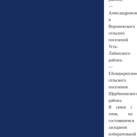
—
Александровск
и
Воронежского
сельских
поселений
Усть-
Лабинского
района;
—
Ейскоукреплен
сельского
поселения
Щербиновског
района.
В связи с
этим, на
состоявшемся
заседании
избирательной