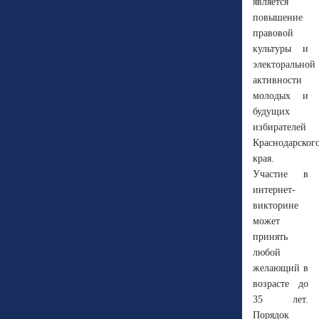
является
повышение
правовой
культуры и
электоральной
активности
молодых и
будущих
избирателей
Краснодарског
края.
Участие в
интернет-
викторине
может
принять
любой
желающий в
возрасте до
35 лет.
Порядок