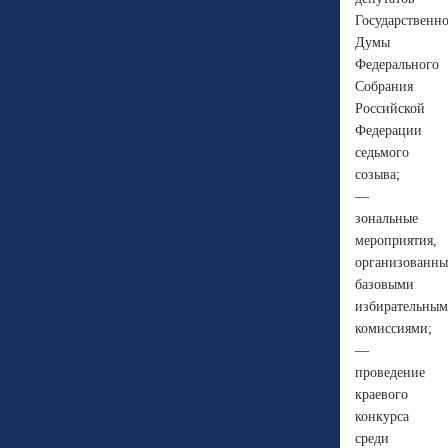
Государственн
Думы
Федерального
Собрания
Российской
Федерации
седьмого
созыва;
—
зональные
мероприятия,
организованны
базовыми
избирательны
комиссиями;
—
проведение
краевого
конкурса
среди