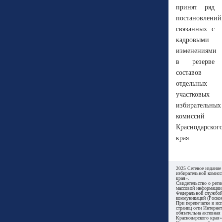
принят ряд
постановлений
связанных с
кадровыми
изменениями
в резерве
составов
отдельных
участковых
избирательных
комиссий
Краснодарског
края.
2025 Сетевое издание
избирательной комисс
края».
Свидетельство о реги
массовой информации
Федеральной службой
коммуникаций (Роском
При перепечатке и ис
страниц сети Интернет
обязательна активная
Краснодарского края»