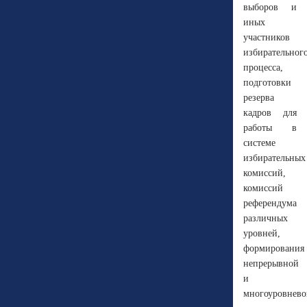
выборов и
иных
участников
избирательног
процесса,
подготовки
резерва
кадров для
работы в
системе
избирательных
комиссий,
комиссий
референдума
различных
уровней,
формирования
непрерывной
и
многоуровнево