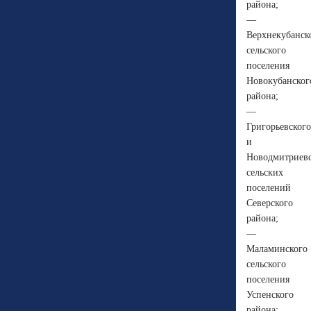
района;
—
Верхнекубанск
сельского
поселения
Новокубанског
района;
—
Григорьевского
и
Новодмитриевс
сельских
поселений
Северского
района;
—
Маламинского
сельского
поселения
Успенского
района;