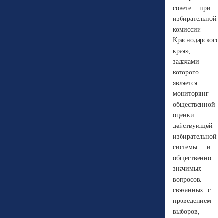
совете при
избирательной
комиссии
Краснодарског
края»,
задачами
которого
является
мониторинг
общественной
оценки
действующей
избирательной
системы и
общественно
значимых
вопросов,
связанных с
проведением
выборов,