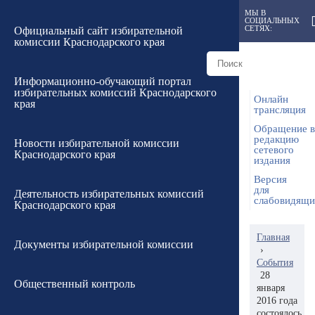
МЫ В
СОЦИАЛЬНЫХ
СЕТЯХ:
Официальный сайт избирательной
комиссии Краснодарского края
Информационно-обучающий портал
избирательных комиссий Краснодарского
Онлайн
края
трансляция
Обращение в
редакцию
Новости избирательной комиссии
сетевого
Краснодарского края
издания
Версия
для
Деятельность избирательных комиссий
слабовидящ
Краснодарского края
Главная
Документы избирательной комиссии
›
События
28
Общественный контроль
января
2016 года
состоялось