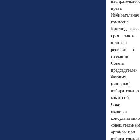
избирательног
права.
Избирательная
комиссия
Краснодарског
края также
приняла
решение о
создании
Совета
председателей
базовых
(опорных)
избирательных
комиссий.
Совет
является
консультативно
совещательны
органом при
избирательной