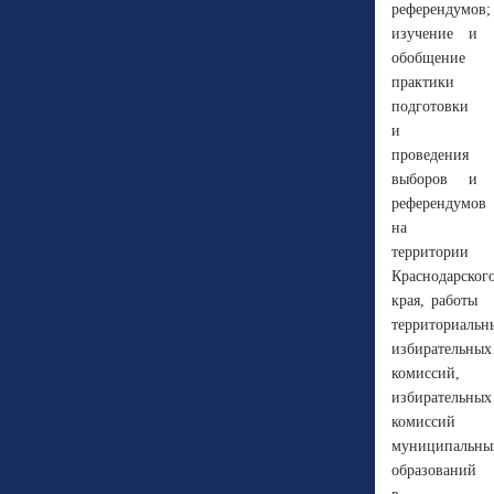
референдумов;
изучение и
обобщение
практики
подготовки
и
проведения
выборов и
референдумов
на
территории
Краснодарског
края, работы
территориальн
избирательных
комиссий,
избирательных
комиссий
муниципальны
образований