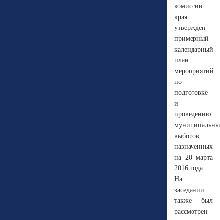
комиссии
края
утвержден
примерный
календарный
план
мероприятий
по
подготовке
и
проведению
муниципальны
выборов,
назначенных
на 20 марта
2016 года.
На
заседании
также был
рассмотрен