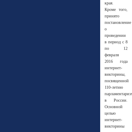
края.
Кроме того,
принято
постановление
о
проведении
в период с 8
по 12
февраля
2016 года
интернет-
викторины,
посвященной
110-летию
парламентариз
в России.
Основной
целью
интернет-
викторины