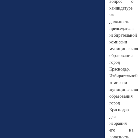
вопрос о
кандидатуре
на
должность
председателя
избирательной
комиссии
муниципально
образования
город
Краснодар.
Избирательной
комиссии
муниципально
образования
город
Краснодар
для
избрания
его на
должность