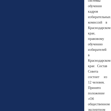
системы
обучения
кадров
избирательных
комиссий в
Краснодарском
крае,
правовому
обучению
избирателей
в
Краснодарском
крае. Состав
Совета
состоит из
12 человек.
Принято
положение
«Об
общественном
экспертном