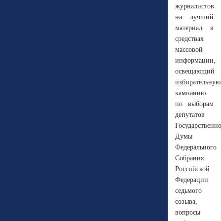
журналистов
на лучший
материал в
средствах
массовой
информации,
освещающий
избирательную
кампанию
по выборам
депутатов
Государственн
Думы
Федерального
Собрания
Российской
Федерации
седьмого
созыва,
вопросы