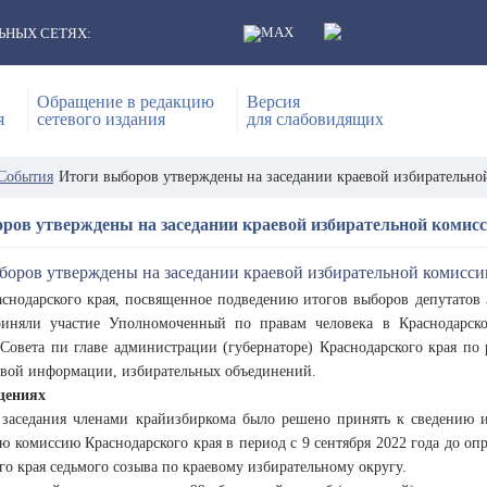
ЬНЫХ СЕТЯХ:
Обращение в редакцию
Версия
я
сетевого издания
для слабовидящих
События
Итоги выборов утверждены на заседании краевой избирательно
ров утверждены на заседании краевой избирательной комис
снодарского края, посвященное подведению итогов выборов депутатов З
риняли участие Уполномоченный по правам человека в Краснодарском
 Совета пи главе администрации (губернаторе) Краснодарского края по
овой информации, избирательных объединений.
щениях
 заседания членами крайизбиркома было решено принять к сведению 
ю комиссию Краснодарского края в период с 9 сентября 2022 года до оп
го края седьмого созыва по краевому избирательному округу.