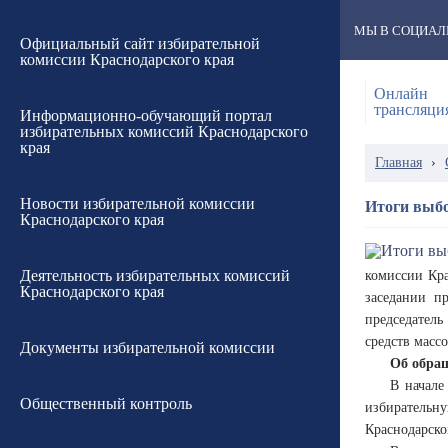
МЫ В СОЦИАЛ
Официальный сайт избирательной
комиссии Краснодарского края
Онлайн
трансляци
Информационно-обучающий портал
избирательных комиссий Краснодарского
края
Главная
›
Новости избирательной комиссии
Итоги выбо
Краснодарского края
Деятельность избирательных комиссий
комиссии Кра
Краснодарского края
заседании п
председатель
средств масс
Документы избирательной комиссии
Об обра
В начале
Общественный контроль
избирательну
Краснодарско