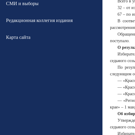
Всего в 
СМИ и выборы
32 – от 
67 – по 
Редакционная коллегия издания
В соотве
рассмотрения
Обращени
Карта сайта
поступало.
О резуль
Избирате
седьмого соз
По резул
следующим о
— «Красн
— «Крас
— «Красн
— «Реги
крае» – 1 ман
Об изби
Утвержде
седьмого соз
Избирате