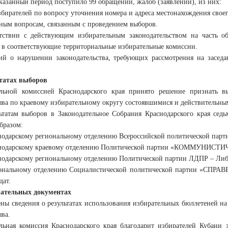
указанный период поступило 99 обращений, жалоб (заявлений), из них:
избирателей по вопросу уточнения номера и адреса местонахождения своег
иным вопросам, связанным с проведением выборов.
тствии с действующим избирательным законодательством на часть о
 в соответствующие территориальные избирательные комиссии.
й о нарушении законодательства, требующих рассмотрения на заседа
татах выборов
льной комиссией Краснодарского края принято решение признать вы
ыва по краевому избирательному округу состоявшимися и действительны
ьтатам выборов в Законодательное Собрания Краснодарского края сед
бразом:
одарскому региональному отделению Всероссийской политической па
нодарскому краевому отделению Политической партии «КОММУНИС
одарскому региональному отделению Политической партии ЛДПР – Либе
ональному отделению Социалистической политической партии «СП
дат.
рательных документах
ны сведения о результатах использования избирательных бюллетеней на
ыва.
льная комиссия Краснодарского края благодарит избирателей Кубани 