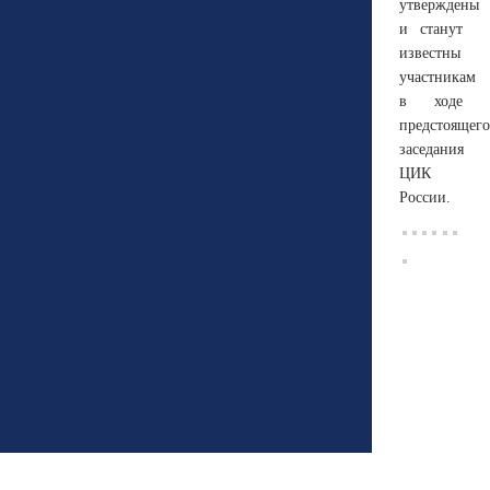
утверждены
и станут
известны
участникам
в ходе
предстоящего
заседания
ЦИК
России.