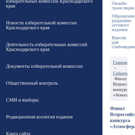
избирательных комиссий Краснодарского
Онлайн
края
трансляция
Обращение
редакцию
Новости избирательной комиссии
сетевого
Краснодарского края
издания
Версия
для
Деятельность избирательных комиссий
слабовидя
Краснодарского края
Главная
Документы избирательной комиссии
›
События
Финал
Общественный контроль
Всероссийс
конкурса
«Атмосфера
СМИ и выборы
Финал
Всероссийс
Редакционная коллегия издания
конкурса
«Атмосфер
Карта сайта