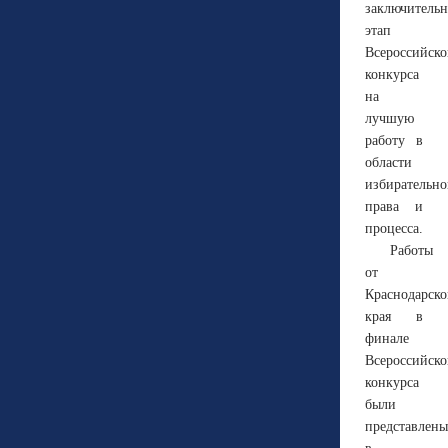
заключитель
этап
Всероссийско
конкурса
на
лучшую
работу в
области
избирательно
права и
процесса.
Работы
от
Краснодарско
края в
финале
Всероссийско
конкурса
были
представлены