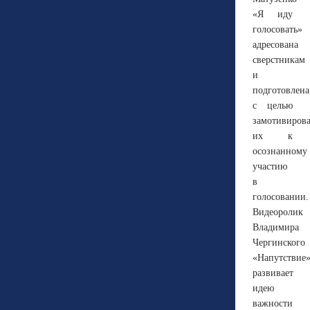
«Я иду
голосовать»
адресована
сверстникам
и
подготовлена
с целью
замотивирова
их к
осознанному
участию
в
голосовании.
Видеоролик
Владимира
Чергинского
«Напутствие
развивает
идею
важности