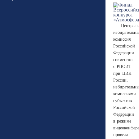
Централь
избирательна
комиссия
Российской
Федерации
совместно
с РЦОИТ
при ЦИК
России,
избирательн
комиссиями
субъектов
Российской
Федерации
в режиме
видеоконфер
провела