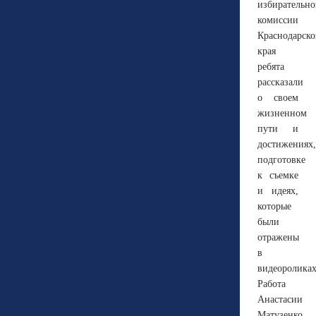
избирательн
комиссии
Краснодарско
края
ребята
рассказали
о своем
жизненном
пути и
достижениях,
подготовке
к съемке
и идеях,
которые
были
отражены
в
видеороликах
Работа
Анастасии
Матузенко