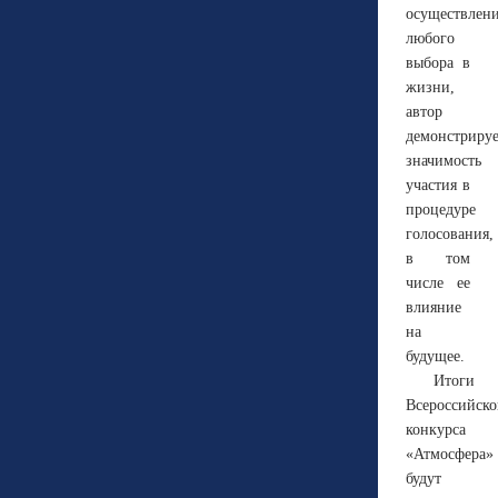
осуществлен
любого
выбора в
жизни,
автор
демонстриру
значимость
участия в
процедуре
голосования,
в том
числе ее
влияние
на
будущее.
Итоги
Всероссийско
конкурса
«Атмосфера»
будут