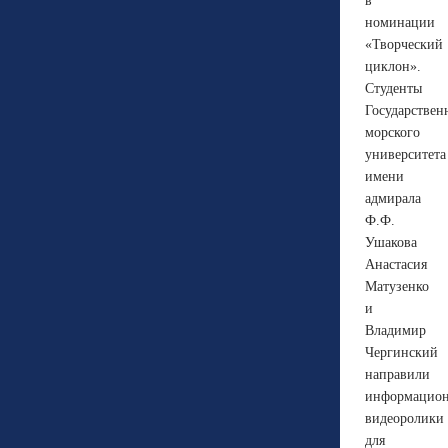
в
номинации
«Творческий
циклон».
Студенты
Государствен
морского
университета
имени
адмирала
Ф.Ф.
Ушакова
Анастасия
Матузенко
и
Владимир
Чергинский
направили
информацио
видеоролики
для