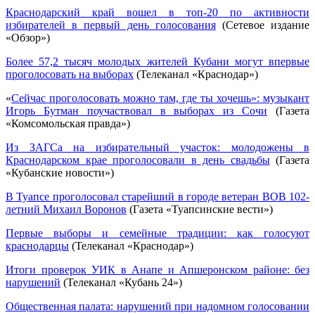
Краснодарский край вошел в топ-20 по активности
избирателей в первый день голосования
(Сетевое издание
«Обзор»)
Более 57,2 тысяч молодых жителей Кубани могут впервые
проголосовать на выборах
(Телеканал «Краснодар»)
«
Сейчас проголосовать можно там, где ты хочешь»: музыкант
Игорь Бутман поучаствовал в выборах из Сочи
(Газета
«Комсомольская правда»)
Из ЗАГСа на избирательный участок: молодожены в
Краснодарском крае проголосовали в день свадьбы
(Газета
«Кубанские новости»)
В Туапсе проголосовал старейший в городе ветеран ВОВ 102-
летний Михаил Воронов
(Газета «Туапсинские вести»)
Первые выборы и семейные традиции: как голосуют
краснодарцы
(Телеканал «Краснодар»)
Итоги проверок УИК в Анапе и Апшеронском районе: без
нарушений
(Телеканал «Кубань 24»)
Общественная палата: нарушений при надомном голосовании