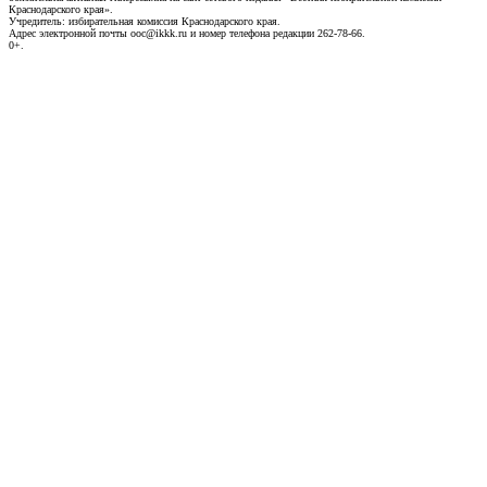
Краснодарского края».
Учредитель: избирательная комиссия Краснодарского края.
Адрес электронной почты ooc@ikkk.ru и номер телефона редакции 262-78-66.
0+.