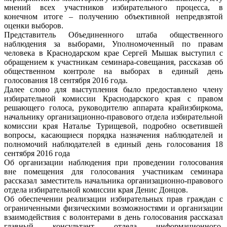
мнений всех участников избирательного процесса, в
конечном итоге – получению объективной непредвзятой
оценки выборов.
Представитель Объединенного штаба общественного
наблюдения за выборами, Уполномоченный по правам
человека в Краснодарском крае Сергей Мышак выступил с
обращением к участникам семинара-совещания, рассказав об
общественном контроле на выборах в единый день
голосования 18 сентября 2016 года.
Далее слово для выступления было предоставлено члену
избирательной комиссии Краснодарского края с правом
решающего голоса, руководителю аппарата крайизбиркома,
начальнику организационно-правового отдела избирательной
комиссии края Наталье Турищевой, подробно осветившей
вопросы, касающиеся порядка назначения наблюдателей и
полномочий наблюдателей в единый день голосования 18
сентября 2016 года
Об организации наблюдения при проведении голосования
вне помещения для голосования участникам семинара
рассказал заместитель начальника организационно-правового
отдела избирательной комиссии края Денис Донцов.
Об обеспечении реализации избирательных прав граждан с
ограниченными физическими возможностями и организации
взаимодействия с волонтерами в день голосования рассказал
главный консультант отдела информационного,