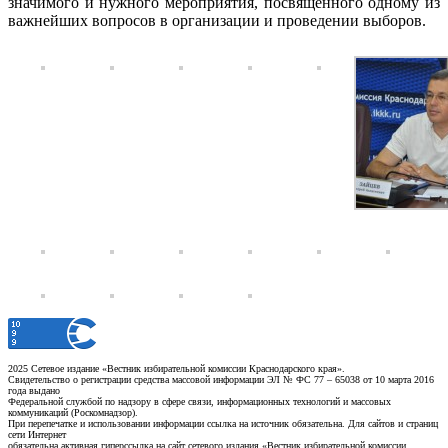
значимого и нужного мероприятия, посвященного одному из
важнейших вопросов в организации и проведении выборов.
2025 Сетевое издание «Вестник избирательной комиссии Краснодарского края».
Свидетельство о регистрации средства массовой информации ЭЛ № ФС 77 – 65038 от 10 марта 2016
года выдано
Федеральной службой по надзору в сфере связи, информационных технологий и массовых
коммуникаций (Роскомнадзор).
При перепечатке и использовании информации ссылка на источник обязательна. Для сайтов и страниц
сети Интернет
обязательна активная гиперссылка на сайт сетевого издания «Вестник избирательной комиссии