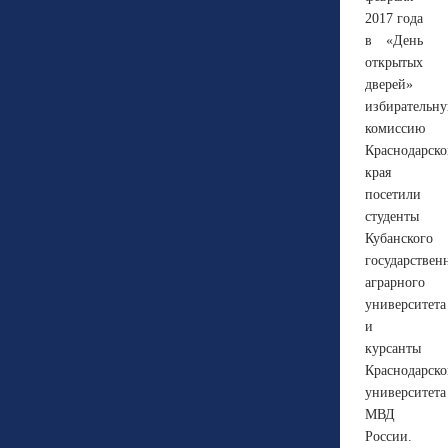
2017 года
в «День
открытых
дверей»
избирательн
комиссию
Краснодарско
края
посетили
студенты
Кубанского
государствен
аграрного
университета
и
курсанты
Краснодарско
университета
МВД
России.