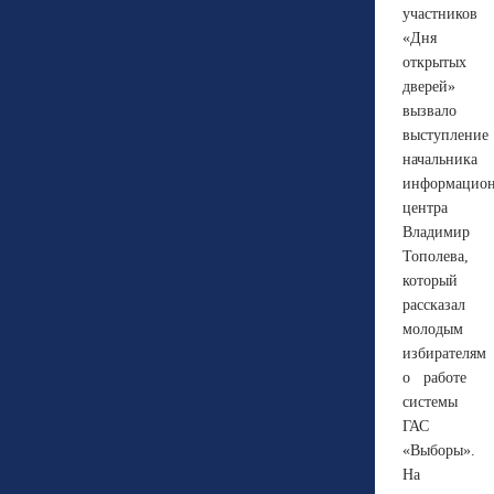
участников
«Дня
открытых
дверей»
вызвало
выступление
начальника
информацион
центра
Владимир
Тополева,
который
рассказал
молодым
избирателям
о работе
системы
ГАС
«Выборы».
На