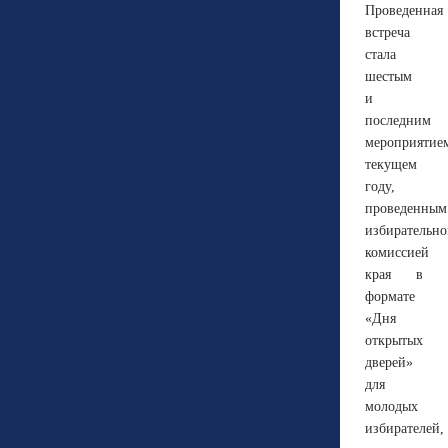
Проведенная
встреча
стала
шестым
и
последним
мероприятие
текущем
году,
проведенным
избирательн
комиссией
края в
формате
«Дня
открытых
дверей»
для
молодых
избирателей,