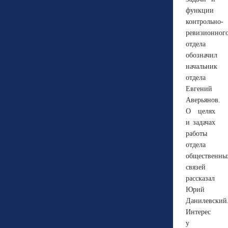
функции
контрольно-
ревизионног
отдела
обозначил
начальник
отдела
Евгений
Аверьянов.
О целях
и задачах
работы
отдела
общественны
связей
рассказал
Юрий
Данилевский
Интерес
у