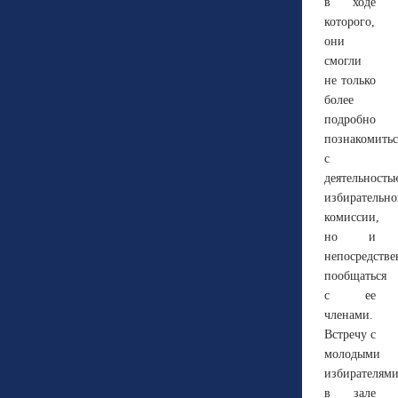
в ходе
которого,
они
смогли
не только
более
подробно
познакомитьс
с
деятельность
избирательн
комиссии,
но и
непосредстве
пообщаться
с ее
членами.
Встречу с
молодыми
избирателям
в зале