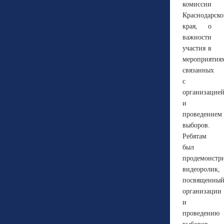
комиссии
Краснодарско
края, о
важности
участия в
мероприятиях
связанных
с
организацие
и
проведением
выборов.
Ребятам
был
продемонстр
видеоролик,
посвященны
организации
и
проведению