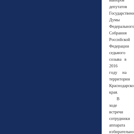
выборов
депутатов
Государствен
Думы
Федеральног
Собрания
Российской
Федерации
седьмого
созыва в
2016
году на
территории
Краснодарско
края.
В
ходе
встречи
сотрудники
аппарата
избирательн