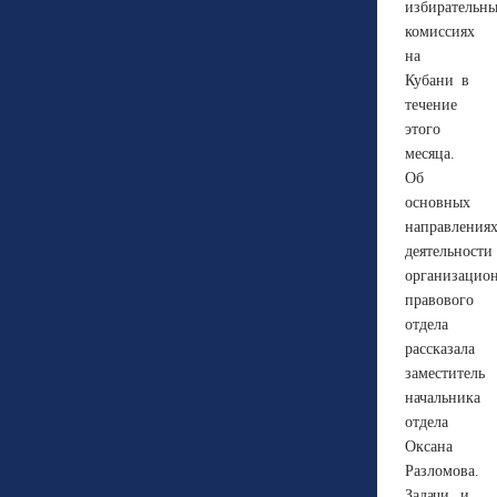
избирательн
комиссиях
на
Кубани в
течение
этого
месяца.
Об
основных
направления
деятельности
организацио
правового
отдела
рассказала
заместитель
начальника
отдела
Оксана
Разломова.
Задачи и