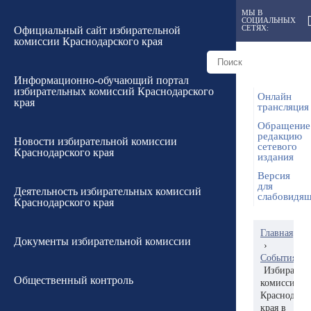
МЫ В
СОЦИАЛЬНЫХ
СЕТЯХ:
Официальный сайт избирательной
комиссии Краснодарского края
Информационно-обучающий портал
избирательных комиссий Краснодарского
Онлайн
края
трансляция
Обращение
редакцию
Новости избирательной комиссии
сетевого
Краснодарского края
издания
Версия
для
Деятельность избирательных комиссий
слабовидя
Краснодарского края
Главная
Документы избирательной комиссии
›
События
Избирател
Общественный контроль
комиссию
Краснодарс
края в