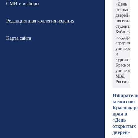
СМИ и выборы
«День
открытых
дверей»
Редакционная коллегия издания
посетили
студенты
Кубанского
государстве
Карта сайта
аграрного
университе
и
курсанты
Краснодарс
университе
МВД
России
Избирател
комиссию
Краснодар
края в
«День
открытых
дверей»