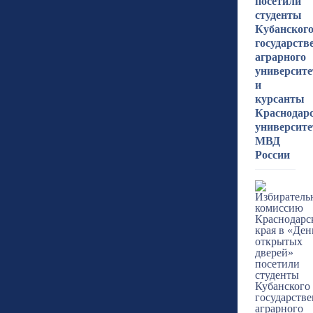
посетили
студенты
Кубанског
государств
аграрного
университе
и
курсанты
Краснодар
университе
МВД
России