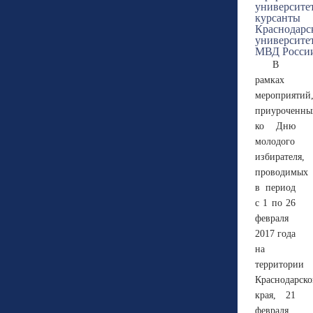
В
рамках
мероприятий
приуроченны
ко Дню
молодого
избирателя,
проводимых
в период
с 1 по 26
февраля
2017 года
на
территории
Краснодарско
края, 21
февраля