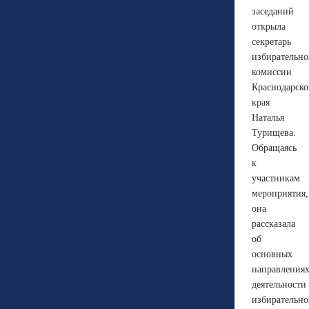
заседаний
открыла
секретарь
избирательн
комиссии
Краснодарско
края
Наталья
Турищева.
Обращаясь
к
участникам
мероприятия,
она
рассказала
об
основных
направления
деятельности
избирательн