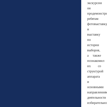
экскурсии
он
продемонстр
ребятам
фотовыставк
и
выставку
по
истории
выборов,
а также
познакомил
их со
структурой
аппарата
и
основными
направления
деятельности
избирательн