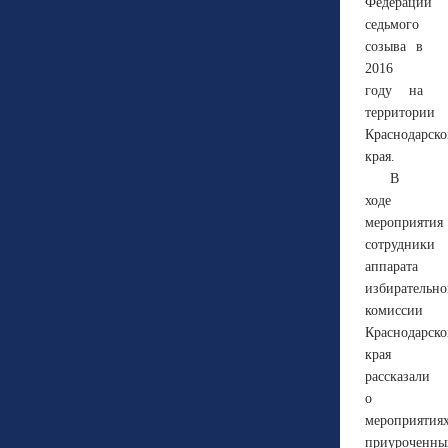
Федерации
седьмого
созыва в
2016
году на
территории
Краснодарско
края.
В
ходе
мероприятия
сотрудники
аппарата
избирательн
комиссии
Краснодарско
края
рассказали
о
мероприятиях
приуроченны