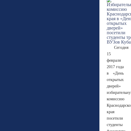
Сегодня
15
февраля
2017 года
в «День
открытых
дверей»
избирательн
комиссию
Краснодарско
края
посетили
студенты