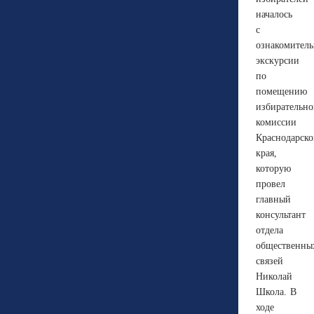
началось
с
ознакомител
экскурсии
по
помещению
избирательн
комиссии
Краснодарско
края,
которую
провел
главный
консультант
отдела
общественны
связей
Николай
Школа. В
ходе