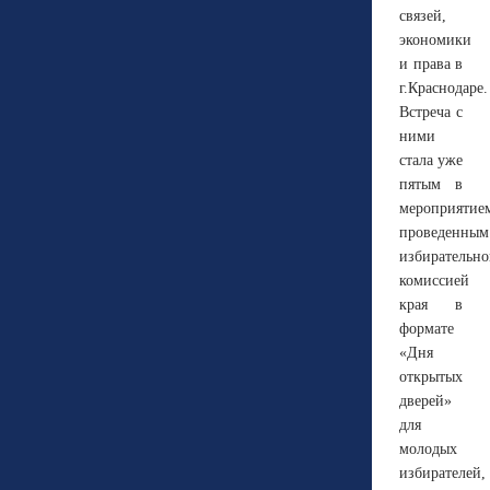
связей,
экономики
и права в
г.Краснодаре.
Встреча с
ними
стала уже
пятым в
мероприятие
проведенным
избирательн
комиссией
края в
формате
«Дня
открытых
дверей»
для
молодых
избирателей,