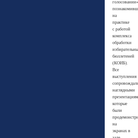
голосовании»
познакомивш
на
практике
с работой
комплекса
обработки
избирательн
бюллетеней
(КОИБ).
Все
выступления
сопровождал
наглядными
презентациям
которые
были
продемонстр
на
экранах в
зале