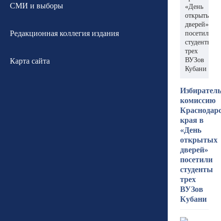
СМИ и выборы
«День
открытых
дверей»
Редакционная коллегия издания
посетили
студенты
трех
ВУЗов
Карта сайта
Кубани
Избирател
комиссию
Краснодар
края в
«День
открытых
дверей»
посетили
студенты
трех
ВУЗов
Кубани