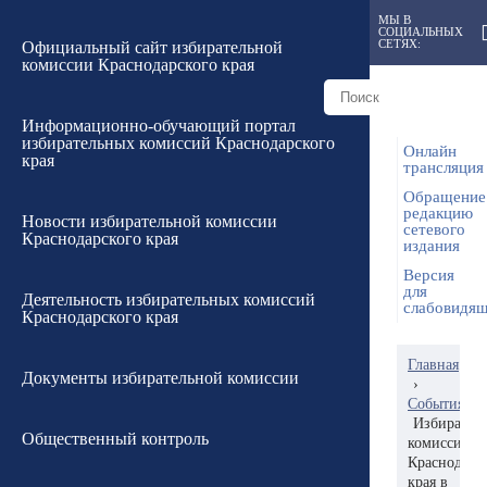
МЫ В
СОЦИАЛЬНЫХ
СЕТЯХ:
Официальный сайт избирательной
комиссии Краснодарского края
Информационно-обучающий портал
избирательных комиссий Краснодарского
Онлайн
края
трансляция
Обращение
редакцию
Новости избирательной комиссии
сетевого
Краснодарского края
издания
Версия
для
Деятельность избирательных комиссий
слабовидя
Краснодарского края
Главная
Документы избирательной комиссии
›
События
Избирател
Общественный контроль
комиссию
Краснодарс
края в