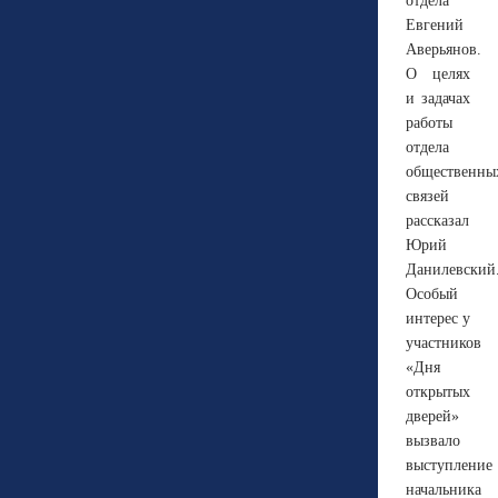
отдела
Евгений
Аверьянов.
О целях
и задачах
работы
отдела
общественны
связей
рассказал
Юрий
Данилевский
Особый
интерес у
участников
«Дня
открытых
дверей»
вызвало
выступление
начальника