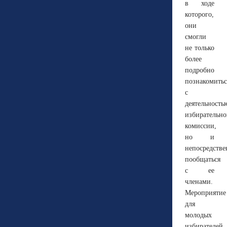
в ходе
которого,
они
смогли
не только
более
подробно
познакомитьс
с
деятельность
избирательн
комиссии,
но и
непосредстве
пообщаться
с ее
членами.
Мероприятие
для
молодых
избирателей