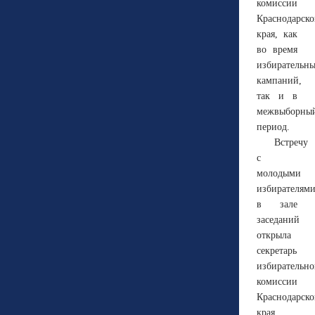
комиссии
Краснодарско
края, как
во время
избирательн
кампаний,
так и в
межвыборны
период.
Встречу
с
молодыми
избирателям
в зале
заседаний
открыла
секретарь
избирательн
комиссии
Краснодарско
края