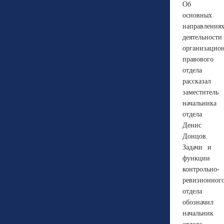
Об
основных
направления
деятельности
организацио
правового
отдела
рассказал
заместитель
начальника
отдела
Денис
Донцов.
Задачи и
функции
контрольно-
ревизионног
отдела
обозначил
начальник