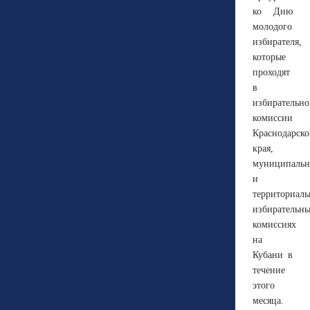
ко Дню
молодого
избирателя,
которые
проходят
в
избирательн
комиссии
Краснодарско
края,
муниципаль
и
территориал
избирательн
комиссиях
на
Кубани в
течение
этого
месяца.