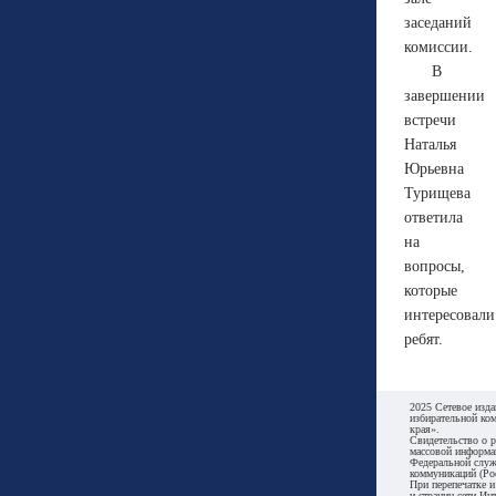
заседаний
комиссии.
В
завершении
встречи
Наталья
Юрьевна
Турищева
ответила
на
вопросы,
которые
интересовали
ребят.
2025 Сетевое изда
избирательной ко
края».
Свидетельство о р
массовой информа
Федеральной служ
коммуникаций (Ро
При перепечатке и
и страниц сети Ин