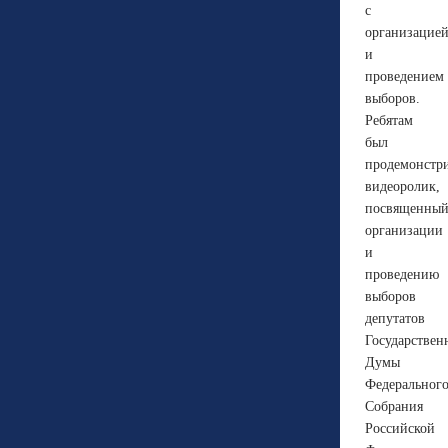
с
организацие
и
проведением
выборов.
Ребятам
был
продемонстр
видеоролик,
посвященны
организации
и
проведению
выборов
депутатов
Государствен
Думы
Федеральног
Собрания
Российской