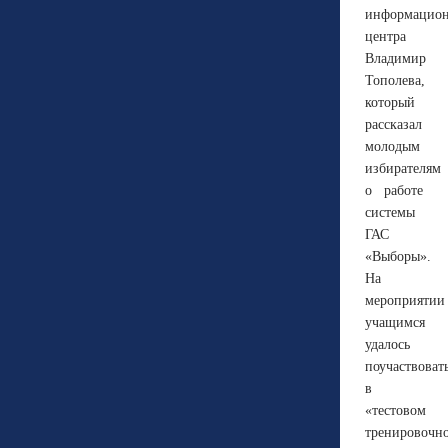
информацион
центра
Владимир
Тополева,
который
рассказал
молодым
избирателям
о работе
системы
ГАС
«Выборы».
На
мероприятии
учащимся
удалось
поучаствоват
в
«тестовом
тренировочн