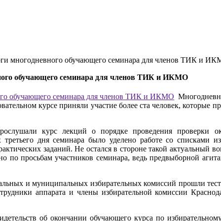
тоги многодневного обучающего семинара для членов ТИК и И
вного обучающего семинара для членов ТИК и ИКМО
Многоднев
вательном курсе приняли участие более ста человек, которые п
рослушали курс лекций о порядке проведения проверки ок
 третьего дня семинара было уделено работе со списками изб
актических заданий. Не остался в стороне такой актуальный во
но по просьбам участников семинара, ведь предвыборной агита
иальных и муниципальных избирательных комиссий прошли тест
отрудники аппарата и члены избирательной комиссии Краснода
етельств об окончании обучающего курса по избирательному 