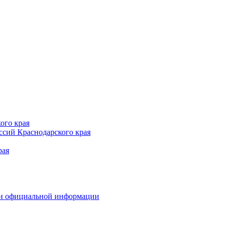
ого края
сий Краснодарского края
рая
 и официальной информации