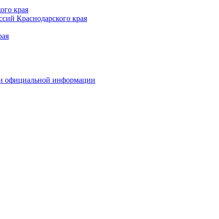
ого края
сий Краснодарского края
рая
 и официальной информации