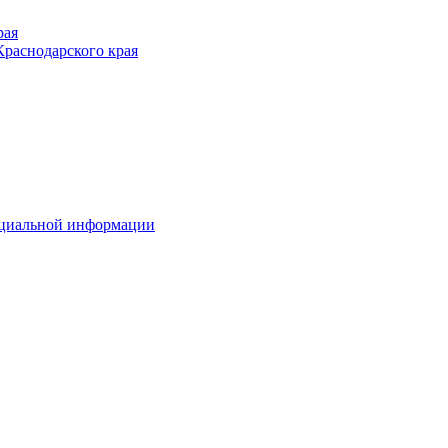
рая
раснодарского края
ициальной информации