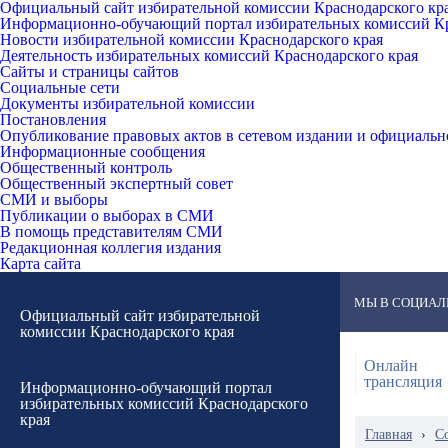
Официальный сайт избирательной комиссии Краснодарского кр
Информационно-обучающий портал избирательных комиссий Кр
Новости избирательной комиссии Краснодарского края
Деятельность избирательных комиссий Краснодарского края
Сайты и страницы сайтов
Социальные сети
Документы избирательной комиссии
Постановления
Опубликование правовых актов в сетевом издании и официаль
Информационные сообщения
Общественный контроль
Общественный экспертный совет
СМИ и выборы
Публикации о выборах в СМИ
В помощь представителям СМИ
Редакционная коллегия издания
Карта сайта
МЫ В СОЦИАЛ
Официальный сайт избирательной
комиссии Краснодарского края
Онлайн
трансляция
Информационно-обучающий портал
избирательных комиссий Краснодарского
края
Главная
›
С