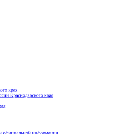
ого края
сий Краснодарского края
рая
 и официальной информации