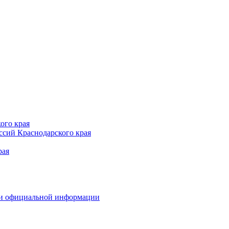
ого края
сий Краснодарского края
рая
 и официальной информации