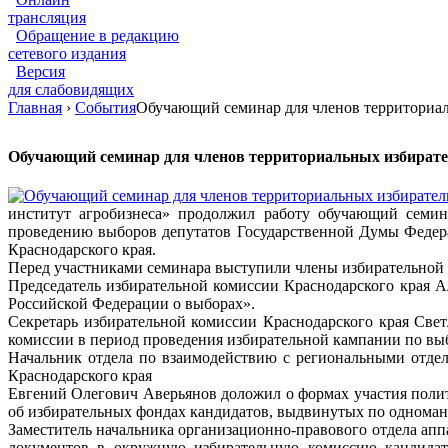
трансляция
Обращение в редакцию
сетевого издания
Версия
для слабовидящих
Главная
›
События
Обучающий семинар для членов территориа
Обучающий семинар для членов территориальных избират
институт агробизнеса» продолжил работу обучающий семин
проведению выборов депутатов Государственной Думы Федера
Краснодарского края.
Перед участниками семинара выступили члены избирательной к
Председатель избирательной комиссии Краснодарского края А
Российской Федерации о выборах».
Секретарь избирательной комиссии Краснодарского края Све
комиссии в период проведения избирательной кампании по вы
Начальник отдела по взаимодействию с региональными отде
Краснодарского края
Евгений Олегович Аверьянов доложил о формах участия поли
об избирательных фондах кандидатов, выдвинутых по одноманд
Заместитель начальника организационно-правового отдела ап
документов в окружную избирательную комиссию кандидат