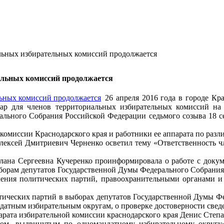
льных избирательных комиссий продолжается
ельных комиссий продолжается
26 апреля 2016 года в городе К
ар для членов территориальных избирательных комиссий на 
льного Собрания Российской Федерации седьмого созыва 18 се
омиссии Краснодарского края и работники ее аппарата по разл
лексей Дмитриевич Черненко осветил тему «Ответственность ч
тлана Сергеевна Кучеренко проинформировала о работе с докум
борам депутатов Государственной Думы Федерального Собрания
ления политических партий, правоохранительными органами и
тических партий в выборах депутатов Государственной Думы Фе
атным избирательным округам, о проверке достоверности сведе
парата избирательной комиссии краснодарского края Денис Степ
ом, выдвинутым по одномандатному избирательному округу