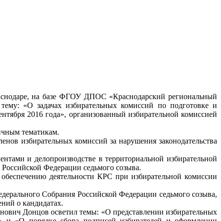
раснодаре, на базе ФГОУ ДПОС «Краснодарский региональный
тему: «О задачах избирательных комиссий по подготовке и
нтября 2016 года», организованный избирательной комиссией
ичным тематикам.
ленов избирательных комиссий за нарушения законодательства
ентами и делопроизводстве в территориальной избирательной
 Российской Федерации седьмого созыва.
 обеспечению деятельности КРС при избирательной комиссии
дерального Собрания Российской Федерации седьмого созыва,
ний о кандидатах.
анович Донцов осветил темы: «О представлении избирательных
» и «О порядке сбора подписей избирателей и оформлении