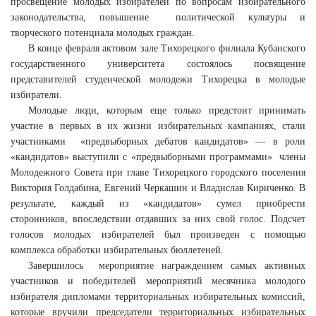
просвещение молодых избирателей по вопросам избирательного
законодательства, повышение политической культуры и
творческого потенциала молодых граждан.
В конце февраля актовом зале Тихорецкого филиала Кубанского
государственного университета состоялось посвящение
представителей студенческой молодежи Тихорецка в молодые
избиратели.
Молодые люди, которым еще только предстоит принимать
участие в первых в их жизни избирательных кампаниях, стали
участниками «предвыборных дебатов кандидатов» — в роли
«кандидатов» выступили с «предвыборными программами» члены
Молодежного Совета при главе Тихорецкого городского поселения
Виктория Голдабина, Евгений Черкашин и Владислав Кириченко. В
результате, каждый из «кандидатов» сумел приобрести
сторонников, впоследствии отдавших за них свой голос. Подсчет
голосов молодых избирателей был произведен с помощью
комплекса обработки избирательных бюллетеней.
Завершилось мероприятие награждением самых активных
участников и победителей мероприятий месячника молодого
избирателя дипломами территориальных избирательных комиссий,
которые вручили председатели территориальных избирательных