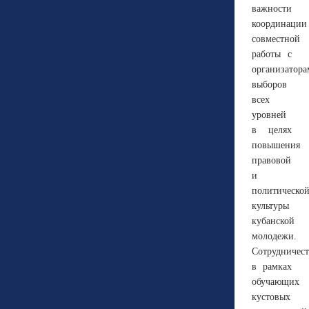
важности
координации
совместной
работы с
организатор
выборов
всех
уровней
в целях
повышения
правовой
и
политическо
культуры
кубанской
молодежи.
Сотрудничес
в рамках
обучающих
кустовых