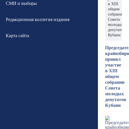
СМИ и выборы
в XIII
общем
собрании
Редакционная коллегия издания
Совета
молодых
депутатов
Кубани
Карта сайта
Председате
крайизбир
принял
участие
в XIII
общем
собрании
Совета
молодых
депутатов
Кубани