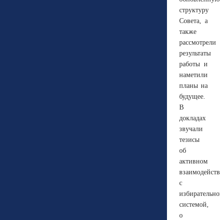
структуру
Совета, а
также
рассмотрели
результаты
работы и
наметили
планы на
будущее.
В
докладах
звучали
тезисы
об
активном
взаимодейст
с
избирательн
системой,
о