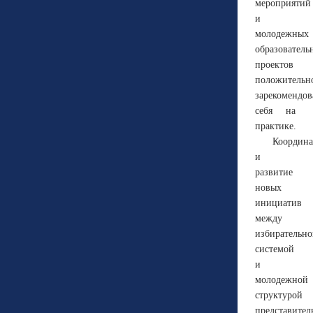
мероприятий
и
молодежных
образователь
проектов
положительн
зарекомендов
себя на
практике.
Координ
и
развитие
новых
инициатив
между
избирательн
системой
и
молодежной
структурой
представител