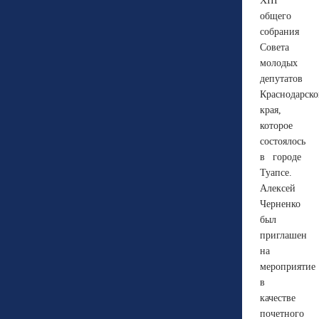
XIII
общего
собрания
Совета
молодых
депутатов
Краснодарско
края,
которое
состоялось
в городе
Туапсе.
Алексей
Черненко
был
приглашен
на
мероприятие
в
качестве
почетного