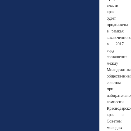
власти
края
будет
продолжена
в рамках
заключенног
в 2017
году
соглашения
между
Молодежным
общественны
советом
при
избирательн
комиссии
Краснодарско
края и
Советом
молодых