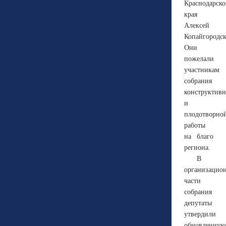
Краснодарско
края
Алексей
Копайгородс
Они
пожелали
участникам
собрания
конструктив
и
плодотворно
работы
на благо
региона.
В
организацио
части
собрания
депутаты
утвердили
обновленную