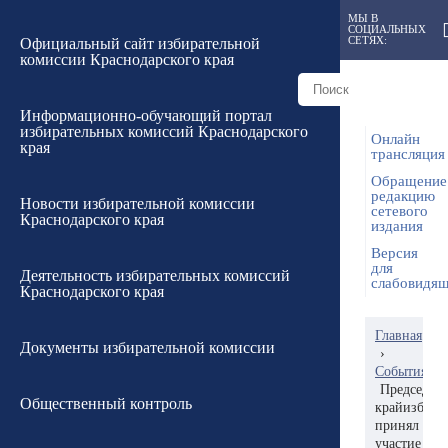
МЫ В
СОЦИАЛЬНЫХ
СЕТЯХ:
Официальный сайт избирательной
комиссии Краснодарского края
Информационно-обучающий портал
избирательных комиссий Краснодарского
Онлайн
края
трансляция
Обращение
редакцию
Новости избирательной комиссии
сетевого
Краснодарского края
издания
Версия
для
Деятельность избирательных комиссий
слабовидя
Краснодарского края
Главная
Документы избирательной комиссии
›
События
Председате
Общественный контроль
крайизбирк
принял
участие