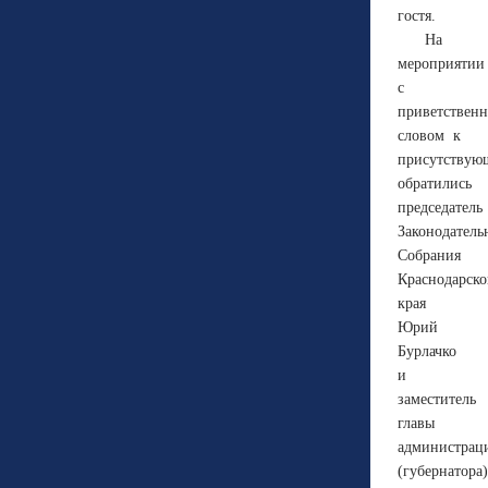
гостя.
На
мероприятии
с
приветствен
словом к
присутству
обратились
председатель
Законодатель
Собрания
Краснодарско
края
Юрий
Бурлачко
и
заместитель
главы
администрац
(губернатора)