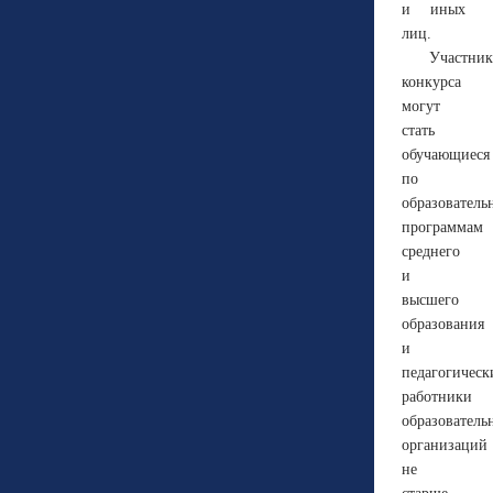
и иных
лиц.
Участни
конкурса
могут
стать
обучающиеся
по
образовател
программам
среднего
и
высшего
образования
и
педагогическ
работники
образователь
организаций
не