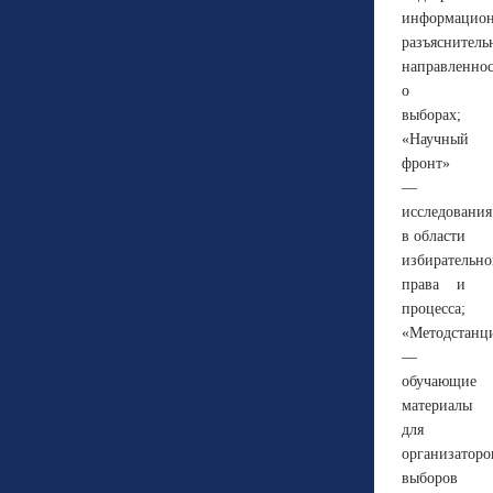
информацион
разъяснитель
направленно
о
выборах;
«Научный
фронт»
—
исследования
в области
избирательно
права и
процесса;
«Методстанц
—
обучающие
материалы
для
организаторо
выборов