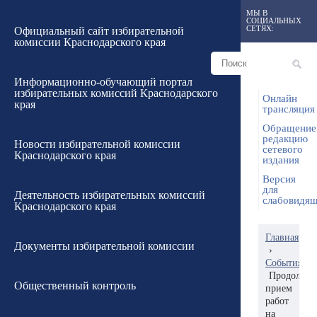
МЫ В
СОЦИАЛЬНЫХ
СЕТЯХ:
Официальный сайт избирательной
комиссии Краснодарского края
Информационно-обучающий портал
избирательных комиссий Краснодарского
Онлайн
края
трансляция
Обращение
редакцию
Новости избирательной комиссии
сетевого
Краснодарского края
издания
Версия
для
Деятельность избирательных комиссий
слабовидя
Краснодарского края
Главная
Документы избирательной комиссии
›
События
Продолжае
Общественный контроль
прием
работ
на