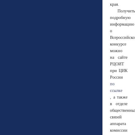
края.
Получить
подробную
информацию
о
Всероссийск
конкурсе
можно
на сайте
РЦОИТ
при ЦИК
России
по
ссылке
, а также
в отделе
общественны
связей
аппарата
комиссии