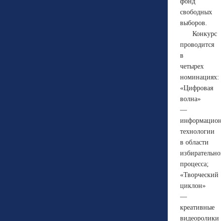
фонд
свободных
выборов.
Конкурс
проводится
в
четырех
номинациях:
«Цифровая
волна»
—
информацио
технологии
в области
избирательно
процесса;
«Творческий
циклон»
—
креативные
видеоролики