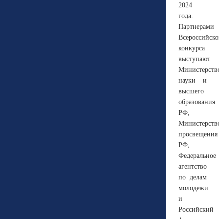
2024
года.
Партнерами
Всероссийско
конкурса
выступают
Министерств
науки и
высшего
образования
РФ,
Министерств
просвещения
РФ,
Федеральное
агентство
по делам
молодежи
и
Российский