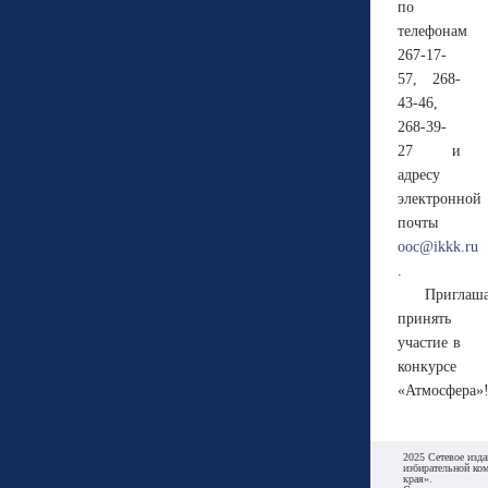
по
телефонам
267-17-
57, 268-
43-46,
268-39-
27 и
адресу
электронной
почты
ooc@ikkk.ru
.
Приглаш
принять
участие в
конкурсе
«Атмосфера»
2025 Сетевое изда
избирательной ко
края».