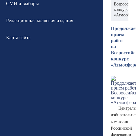
СМИ и выборы
Всероссийс
конкурс
«Атмосфера
Редакционная коллегия издания
Продолжае
прием
Карта сайта
работ
на
Всероссий
конкурс
«Атмосфер
Централь
избирательна
комиссия
Российской
Федерации