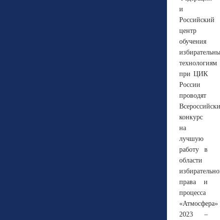
и
Российский
центр
обучения
избирательн
технологиям
при ЦИК
России
проводят
Всероссийск
конкурс
на
лучшую
работу в
области
избирательно
права и
процесса
«Атмосфера»
2023 –