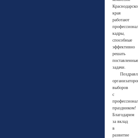
Краснодарско
края
работают
профессиона
кадры,
способные
эффективно
решать
поставленны
задачи.
Поздравл
организаторо
выборов
с
профессиона
праздником!
Благодарим
за вклад
в
развитие