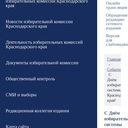
избирательных комиссий Краснодарского
Онлайн
края
трансляция
Обращение
редакцию
Новости избирательной комиссии
сетевого
Краснодарского края
издания
Версия
для
Деятельность избирательных комиссий
слабовидя
Краснодарского края
Главная
Документы избирательной комиссии
›
События
С
Общественный контроль
Днём
избиратель
системы
СМИ и выборы
Краснодарс
края!
Редакционная коллегия издания
С Днём
избиратель
системы
Карта сайта