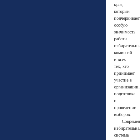
края,
который
подчеркивает
особую
значимость
работы
избирательн
комиссий
и всех
тех, кто
принимает
участие в
организации,
подготовке
и
проведении
выборов.
Современ
избирательна
система