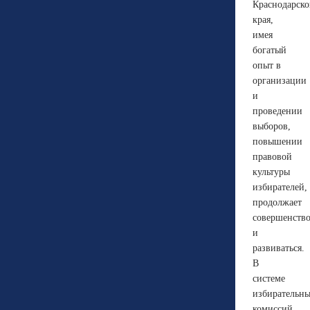
Краснодарско
края,
имея
богатый
опыт в
организации
и
проведении
выборов,
повышении
правовой
культуры
избирателей,
продолжает
совершенство
и
развиваться.
В
системе
избирательн
комиссий