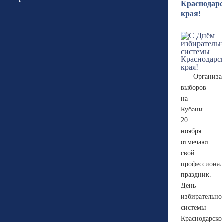
Краснодар
края!
Организа
выборов
на
Кубани
20
ноября
отмечают
свой
профессиона
праздник.
День
избирательн
системы
Краснодарско