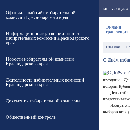
МЫ В СОЦИАЛ
Официальный сайт избирательной
комиссии Краснодарского края
Онлайн
трансляция
Информационно-обучающий портал
избирательных комиссий Краснодарского
края
Главная
›
С
Новости избирательной комиссии
С Днём изби
Краснодарского края
Деятельность избирательных комиссий
праздник – Де
Краснодарского края
истории Кубани
День избир
представительс
Документы избирательной комиссии
Избиратель
выборов всех у
Общественный контроль