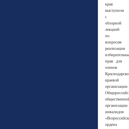
края
выступили
с
обзорной
лекцией
по
вопросам
реализации
избирательн
прав для
членов
Краснодарск
краевой
организации
Общероссийс
общественно
организации
инвалидов
«Всероссийск
ордена