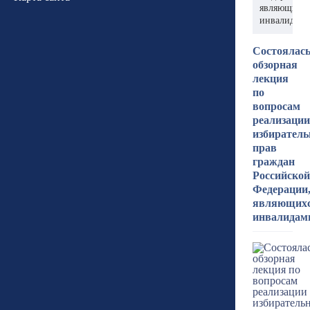
являющихс
инвалидам
Состоялас
обзорная
лекция
по
вопросам
реализации
избирател
прав
граждан
Российской
Федерации
являющих
инвалидам