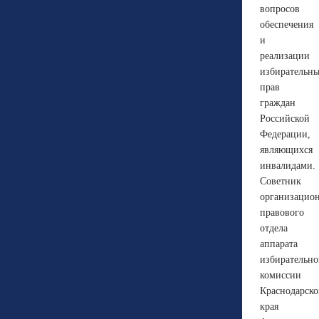
вопросов
обеспечения
и
реализации
избирательн
прав
граждан
Российской
Федерации,
являющихся
инвалидами.
Советник
организацио
правового
отдела
аппарата
избирательн
комиссии
Краснодарско
края