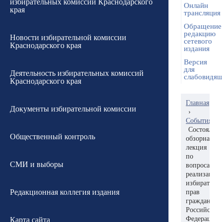
избирательных комиссий Краснодарского
Онлайн
края
трансляция
Обращение
редакцию
Новости избирательной комиссии
сетевого
Краснодарского края
издания
Версия
для
Деятельность избирательных комиссий
слабовидя
Краснодарского края
Главная
Документы избирательной комиссии
›
События
Состоялась
Общественный контроль
обзорная
лекция
по
СМИ и выборы
вопросам
реализации
избиратель
Редакционная коллегия издания
прав
граждан
Российской
Федерации,
Карта сайта