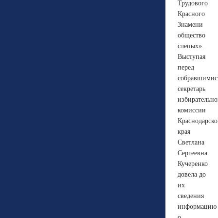
Трудового
Красного
Знамени
общество
слепых».
Выступая
перед
собравшимис
секретарь
избирательн
комиссии
Краснодарско
края
Светлана
Сергеевна
Кучеренко
довела до
их
сведения
информацию
о