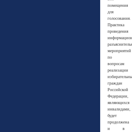
помещения
для
голосования.
Практика
проведения
информацион
разъяснитель
мероприятий
по
вопросам
реализации
избирательн
граждан
Российской
Федерации,
являющихся
инвалидами,
будет
продолжена
и в