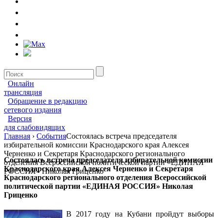
Онлайн
трансляция
Обращение в редакцию
сетевого издания
Версия
для слабовидящих
Главная
›
События
Состоялась встреча председателя
избирательной комиссии Краснодарского края Алексея
Черненко и Секретаря Краснодарского регионального
Состоялась встреча председателя избирательной комиссии
отделения Всероссийской политической партии «ЕДИНАЯ
Краснодарского края Алексея Черненко и Секретаря
РОССИЯ» Николая Гриценко
Краснодарского регионального отделения Всероссийской
политической партии «ЕДИНАЯ РОССИЯ» Николая
Гриценко
В 2017 году на Кубани пройдут выборы