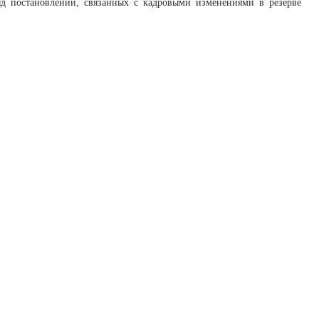
яд постановлений, связанных с кадровыми изменениями в резерве
10 марта 2016 года выдано
совых коммуникаций (Роскомнадзор).
сайтов и страниц сети Интернет
 комиссии Краснодарского края».