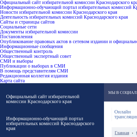
Официальный сайт избирательной комиссии Краснодарского кр
Информационно-обучающий портал избирательных комиссий Кр
Новости избирательной комиссии Краснодарского края
Деятельность избирательных комиссий Краснодарского края
Сайты и страницы сайтов
Социальные сети
Документы избирательной комиссии
Постановления
Опубликование правовых актов в сетевом издании и официаль
Информационные сообщения
Общественный контроль
Общественный экспертный совет
СМИ и выборы
Публикации о выборах в СМИ
В помощь представителям СМИ
Редакционная коллегия издания
Карта сайта
МЫ В СОЦИАЛ
Официальный сайт избирательной
комиссии Краснодарского края
Онлайн
трансляци
Информационно-обучающий портал
избирательных комиссий Краснодарского
края
Главная
›