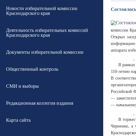
Новости избирательной комиссии
Состоялось
Краснодарского края
Деятельность избирательных комиссий
комиссии Кра
Краснодарского края
Открыл засе
информацию 
аппарата изб
Документы избирательной комиссии
В рамках
Общественный контроль
110-летию па
В соответст
организатор
СМИ и выборы
Российской Ф
— заместител
Редакционная коллегия издания
— начальнику
В торжес
Карта сайта
Черненко, а
Краснодарско