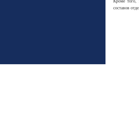
Кроме того,
составов отд
2025 Сетево
Свидетельст
Федеральной
При перепеч
обязательна
Учредитель:
Адрес элект