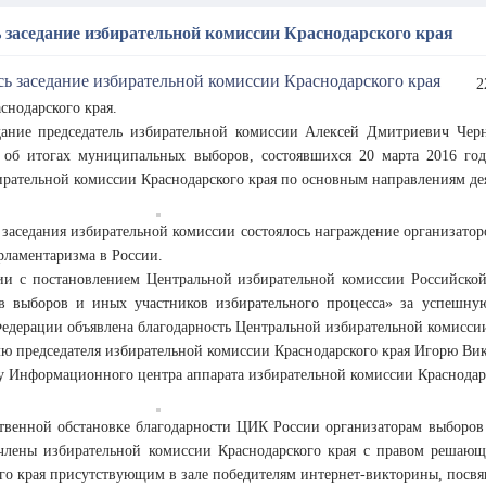
 заседание избирательной комиссии Краснодарского края
2
снодарского края.
дание председатель избирательной комиссии Алексей Дмитриевич Черн
об итогах муниципальных выборов, состоявшихся 20 марта 2016 года
ирательной комиссии Краснодарского края по основным направлениям де
 заседания избирательной комиссии состоялось награждение организато
рламентаризма в России.
вии с постановлением Центральной избирательной комиссии Российско
ов выборов и иных участников избирательного процесса» за успешну
едерации объявлена благодарность Центральной избирательной комисси
ю председателя избирательной комиссии Краснодарского края Игорю Ви
 Информационного центра аппарата избирательной комиссии Краснодар
твенной обстановке благодарности ЦИК России организаторам выборов
 члены избирательной комиссии Краснодарского края с правом решаю
го края присутствующим в зале победителям интернет-викторины, посв