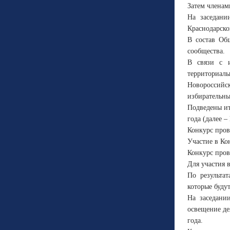
Затем членам
На заседани
Краснодарско
В состав Общ
сообщества.
В связи с и
территориал
Новороссийс
избирательны
Подведены ит
года (далее –
Конкурс пров
Участие в Ко
Конкурс пров
Для участия 
По результа
которые буду
На заседани
освещение де
года.