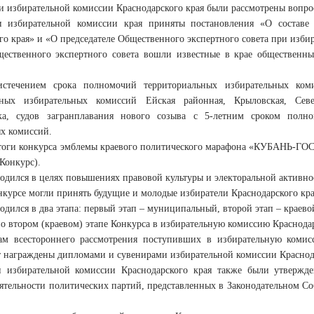
и избирательной комиссии Краснодарского края были рассмотрены вопро
и избирательной комиссии края приняты постановления «О составе 
го края» и «О председателе Общественного экспертного совета при изби
ественного экспертного совета вошли известные в крае общественны
стечением срока полномочий территориальных избирательных ко
ьных избирательных комиссий Ейская районная, Крыловская, Севе
ка, судов загранплавания нового созыва с 5-летним сроком полн
х комиссий.
оги конкурса эмблемы краевого политического марафона «КУБАНЬ-ГОСД
 Конкурс).
одился в целях повышениях правовой культуры и электоральной активно
нкурсе могли принять будущие и молодые избиратели Краснодарского края 
одился в два этапа: первый этап – муниципальный, второй этап – краево
во втором (краевом) этапе Конкурса в избирательную комиссию Краснодар
там всестороннего рассмотрения поступивших в избирательную комис
т награждены дипломами и сувенирами избирательной комиссии Краснода
и избирательной комиссии Краснодарского края также были утвержде
ятельности политических партий, представленных в Законодательном Соб