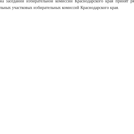
 на заседании избирательной комиссии Краснодарского края принят р
ельных участковых избирательных комиссий Краснодарского края.
е издание «Вестник избирательной комиссии Краснодарского края».
во о регистрации средства массовой информации ЭЛ № ФС 77 – 65038 от 
 службой по надзору в сфере связи, информационных технологий и мас
атке и использовании информации ссылка на источник обязательна. Для 
 активная гиперссылка на сайт сетевого издания «Вестник избирательной
 избирательная комиссия Краснодарского края.
ронной почты ooc@ikkk.ru и номер телефона редакции 262-78-66.