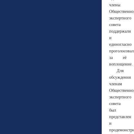
члены
Общественно
экспертного
совета
поддержали
и
единогласно
проголосова
за её
воплощение.
Для
обсуждения
членам
Общественно
экспертного
совета
был
представлен
и
продемонстр