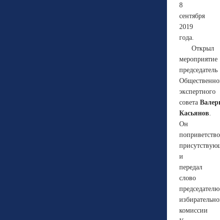
8
сентября
2019
года.
Открыл
мероприятие
председатель
Общественно
экспертного
совета
Валер
Касьянов
.
Он
поприветство
присутствую
и
передал
слово
председателю
избирательн
комиссии