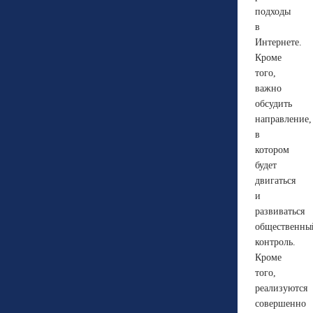
подходы
в
Интернете.
Кроме
того,
важно
обсудить
направление,
в
котором
будет
двигаться
и
развиваться
общественны
контроль.
Кроме
того,
реализуются
совершенно