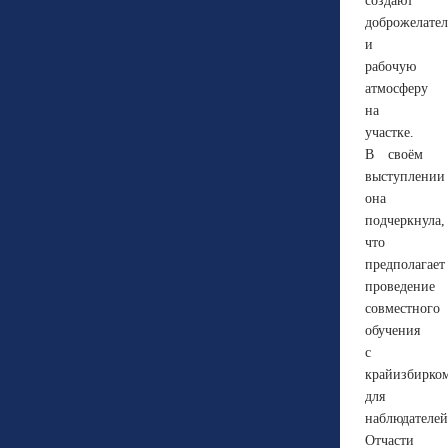
создают
доброжелате
и
рабочую
атмосферу
на
участке.
В своём
выступлении
она
подчеркнула,
что
предполагает
проведение
совместного
обучения
с
крайизбирко
для
наблюдателей
Отчасти