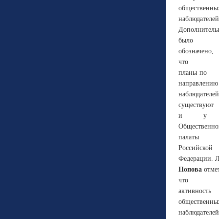
общественны
наблюдателей
Дополнитель
было
обозначено,
что
планы по
направлению
наблюдателей
существуют
и у
Общественно
палаты
Российской
Федерации.
Попова
отмет
что
активность
общественны
наблюдателей