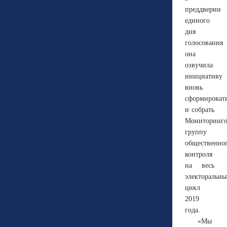
преддверии
единого
дня
голосования
она
озвучила
инициативу
вновь
сформироват
и собрать
Мониторинг
группу
общественно
контроля
на весь
электоральн
цикл
2019
года.
«
Мы