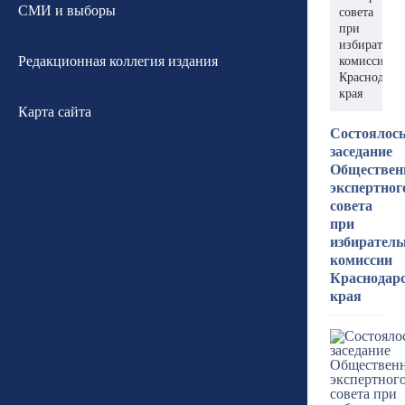
СМИ и выборы
совета
при
избиратель
Редакционная коллегия издания
комиссии
Краснодарс
края
Карта сайта
Состоялос
заседание
Обществен
экспертног
совета
при
избиратель
комиссии
Краснодар
края