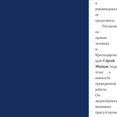
и
рекомендова
ее
продолжить.
Уполном
по
правам
человека
в
Краснодарск
крае
Сергей
Мышак
подд
тезис о
важности
проведенной
работы.
Он
акцентировал
внимание
присутствую