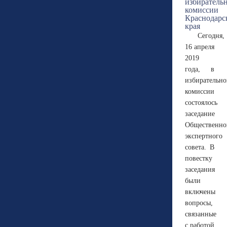
Сегодня,
16 апреля
2019
года, в
избирательн
комиссии
состоялось
заседание
Общественно
экспертного
совета. В
повестку
заседания
были
включены
вопросы,
связанные
с работой