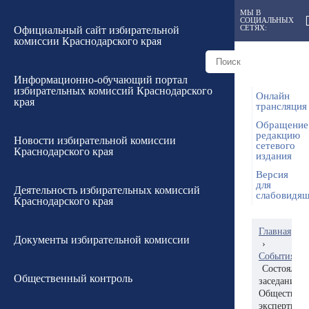
МЫ В
СОЦИАЛЬНЫХ
СЕТЯХ:
Официальный сайт избирательной
комиссии Краснодарского края
Информационно-обучающий портал
избирательных комиссий Краснодарского
Онлайн
края
трансляция
Обращение
редакцию
Новости избирательной комиссии
сетевого
Краснодарского края
издания
Версия
для
Деятельность избирательных комиссий
слабовидя
Краснодарского края
Главная
Документы избирательной комиссии
›
События
Состоялось
Общественный контроль
заседание
Обществен
экспертног