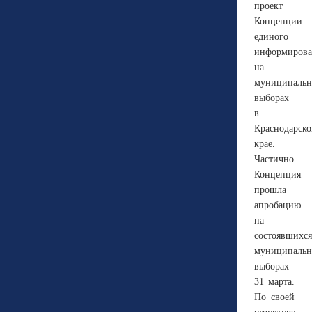
проект
Концепции
единого
информирова
на
муниципаль
выборах
в
Краснодарск
крае.
Частично
Концепция
прошла
апробацию
на
состоявшихся
муниципаль
выборах
31 марта.
По своей