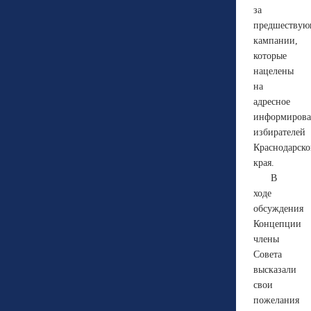
за
предшеству
кампании,
которые
нацелены
на
адресное
информирова
избирателей
Краснодарско
края.
В
ходе
обсуждения
Концепции
члены
Совета
высказали
свои
пожелания