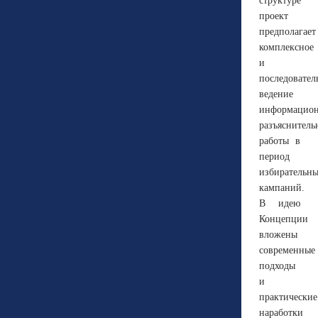
структуре
проект
предполагает
комплексное
и
последовател
ведение
информацион
разъяснитель
работы в
период
избирательн
кампаний.
В идею
Концепции
вложены
современные
подходы
и
практические
наработки