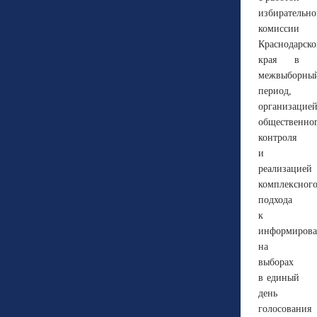
избирательн
комиссии
Краснодарско
края в
межвыборны
период,
организацие
общественно
контроля
и
реализацией
комплексног
подхода
к
информиров
на
выборах
в единый
день
голосования