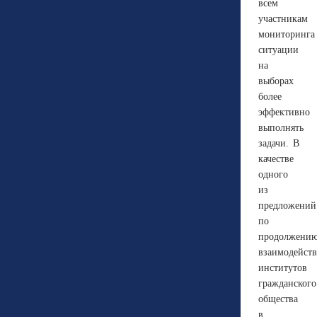
всем
участникам
мониторинга
ситуации
на
выборах
более
эффективно
выполнять
задачи. В
качестве
одного
из
предложений
по
продолжени
взаимодейст
институтов
гражданского
общества
в