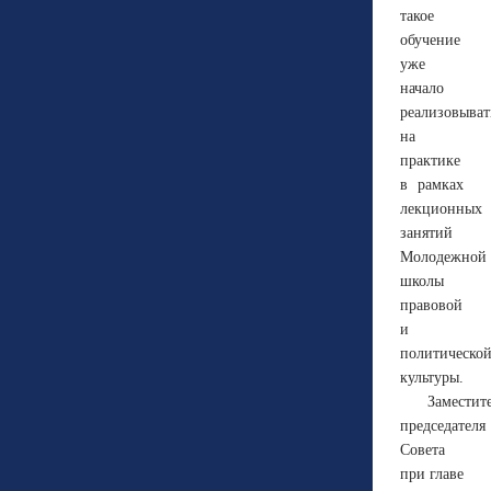
такое
обучение
уже
начало
реализовыват
на
практике
в рамках
лекционных
занятий
Молодежной
школы
правовой
и
политическо
культуры.
Заместит
председателя
Совета
при главе