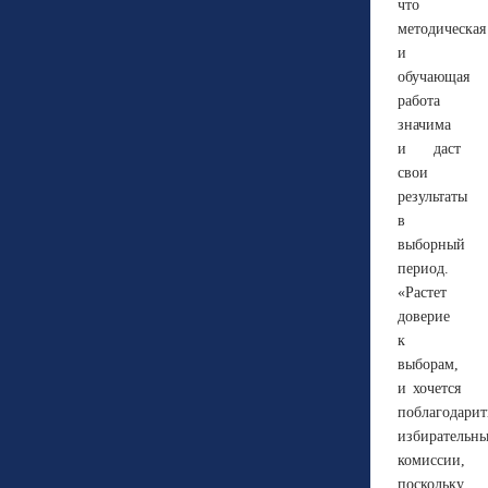
что
методическая
и
обучающая
работа
значима
и даст
свои
результаты
в
выборный
период.
«
Растет
доверие
к
выборам,
и хочется
поблагодарит
избирательн
комиссии,
поскольку