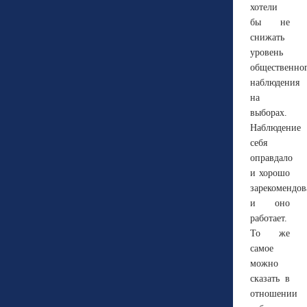
хотели
бы не
снижать
уровень
общественно
наблюдения
на
выборах.
Наблюдение
себя
оправдало
и хорошо
зарекомендов
и оно
работает.
То же
самое
можно
сказать в
отношении