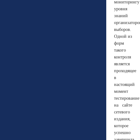
мониторингу
уровня
знаний
организаторо
выборов.
Одной из
форм
такого
контроля
является
проходящее
в
настоящий
момент
тестирование
на сайте
сетевого
издания,
которое
успешно
завершила