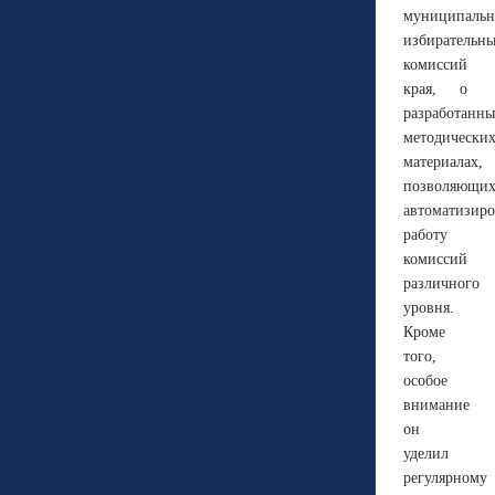
муниципаль
избирательн
комиссий
края, о
разработанн
методически
материалах,
позволяющи
автоматизиро
работу
комиссий
различного
уровня.
Кроме
того,
особое
внимание
он
уделил
регулярному