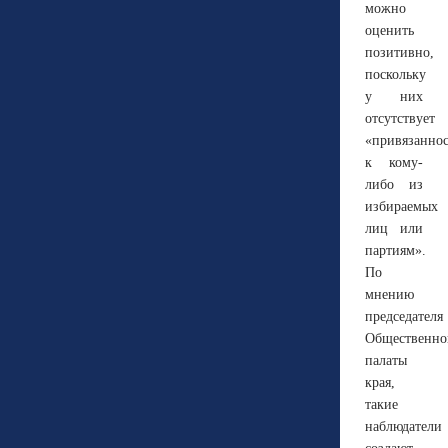
можно
оценить
позитивно,
поскольку
у них
отсутствует
«привязаннос
к кому-
либо из
избираемых
лиц или
партиям».
По
мнению
председателя
Общественно
палаты
края,
такие
наблюдатели