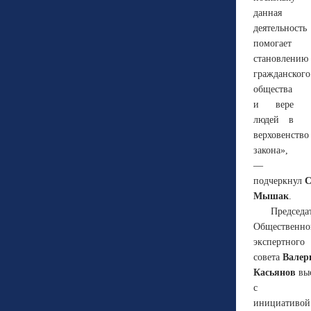
данная
деятельность
помогает
становлению
гражданского
общества
и вере
людей в
верховенство
закона
»,
—
подчеркнул
С
Мышак
.
Председа
Общественно
экспертного
совета
Валер
Касьянов
вы
с
инициативой