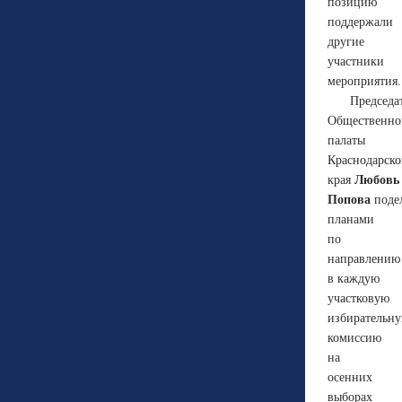
позицию
поддержали
другие
участники
мероприятия.
Председа
Общественно
палаты
Краснодарско
края
Любовь
Попова
поде
планами
по
направлению
в каждую
участковую
избирательн
комиссию
на
осенних
выборах