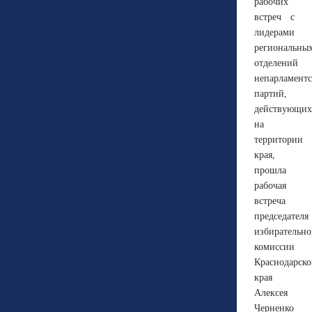
рабочих
встреч с
лидерами
региональны
отделений
непарламент
партий,
действующих
на
территории
края,
прошла
рабочая
встреча
председателя
избирательн
комиссии
Краснодарско
края
Алексея
Черненко