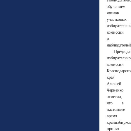
законодательс
обучением
членов
участковых
избирательн
комиссий
и
наблюдателей
Председа
избирательн
комиссии
Краснодарско
края
Алексей
Черненко
отметил,
что в
настоящее
время
крайизбирко
принят