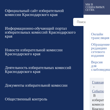
МЫ В
СОЦИАЛЬНЫХ
СЕТЯХ:
Официальный сайт избирательной
комиссии Краснодарского края
Информационно-обучающий портал
избирательных комиссий Краснодарского
Онлайн
края
трансляция
Обращение
редакцию
Новости избирательной комиссии
сетевого
Краснодарского края
издания
Версия
для
Деятельность избирательных комиссий
слабовидя
Краснодарского края
Главная
Документы избирательной комиссии
›
События
В
Общественный контроль
избиратель
комиссии
Краснодарс