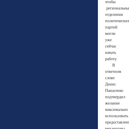
чтобы
региональны
отделения
политически
партий
могли
уже
сейчас
начать
работу.
В
ответном
слове
Денис
Панасенко
подтвердил
желание
максимально
использовать
предоставле
механизмы