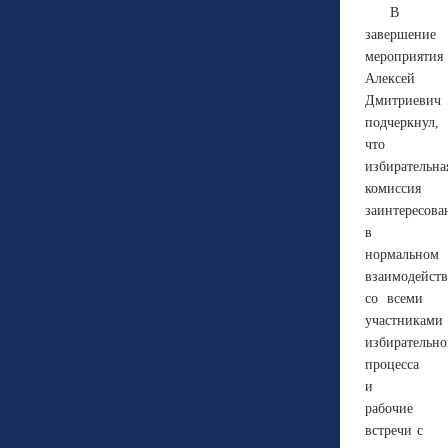
В
завершение
мероприятия
Алексей
Дмитриевич
подчеркнул,
что
избирательна
комиссия
заинтересова
в
нормальном
взаимодейст
со всеми
участниками
избирательно
процесса
и
рабочие
встречи с