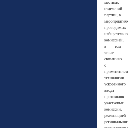
местных
отделений
партии, в
мероприятия
проводимых
избирательн
комиссией,
в том
числе
связанных
с
применением
технологии
ускоренного
ввода
протоколов
участковых
комиссий,
реализацией
региональног