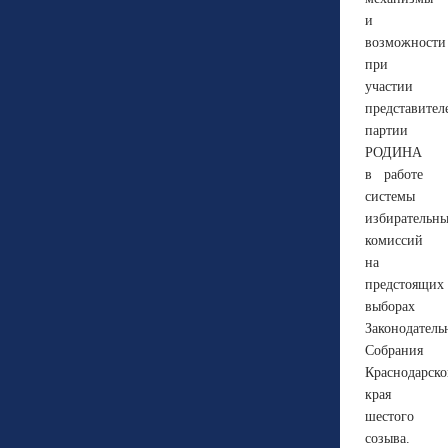
и
возможности
при
участии
представител
партии
РОДИНА
в работе
системы
избирательн
комиссий
на
предстоящих
выборах
Законодатель
Собрания
Краснодарско
края
шестого
созыва.