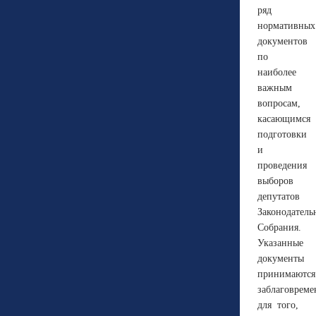
ряд
нормативных
документов
по
наиболее
важным
вопросам,
касающимся
подготовки
и
проведения
выборов
депутатов
Законодатель
Собрания.
Указанные
документы
принимаются
заблаговреме
для того,