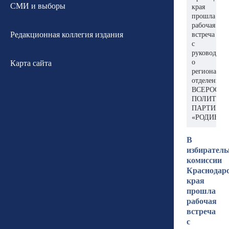
СМИ и выборы
края
прошла
рабочая
Редакционная коллегия издания
встреча
с
руководств
о
Карта сайта
региональн
отделения
ВСЕРОСС
ПОЛИТИЧ
ПАРТИИ
«РОДИНА»
В
избиратель
комиссии
Краснодар
края
прошла
рабочая
встреча
с