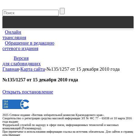
Онлайн
трансляция
Обращение в редакцию
сетевого издания
Версия
для слабовидящих
Главная
›
Карта сайта
›
№135/1257 от 15 декабря 2010 года
№135/1257 от 15 декабря 2010 года
Открыть постановление
2025 Сетевое издание «Вестник избирательной комиссии Краснодарского края».
Свидетельство о регистрации средства массовой информации ЭЛ № ФС 77 – 65038 от 10 марта 2016
года выдано
Федеральной службой по надзору в сфере связи, информационных технологий и массовых
коммуникаций (Роскомнадзор).
При перепечатке и использовании информации ссылка на источник обязательна. Для сайтов и страниц
сети Интернет