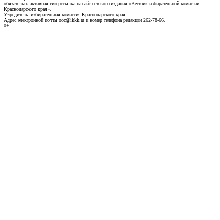
обязательна активная гиперссылка на сайт сетевого издания «Вестник избирательной комиссии
Краснодарского края».
Учредитель: избирательная комиссия Краснодарского края.
Адрес электронной почты ooc@ikkk.ru и номер телефона редакции 262-78-66.
0+.