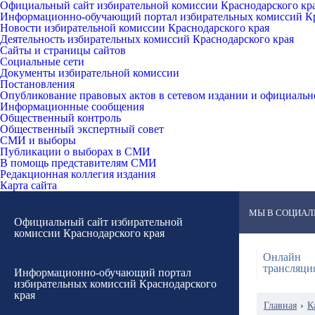
Официальный сайт избирательной комиссии Краснодарского кр
Информационно-обучающий портал избирательных комиссий Кр
Новости избирательной комиссии Краснодарского края
Деятельность избирательных комиссий Краснодарского края
Сайты и страницы сайтов
Социальные сети
Документы избирательной комиссии
Постановления
Опубликование правовых актов в сетевом издании и официаль
Информационные сообщения
Общественный контроль
Общественный экспертный совет
СМИ и выборы
Публикации о выборах в СМИ
В помощь представителям СМИ
Редакционная коллегия издания
Карта сайта
МЫ В СОЦИАЛ
Официальный сайт избирательной
комиссии Краснодарского края
Онлайн
трансляци
Информационно-обучающий портал
избирательных комиссий Краснодарского
края
Главная
›
К