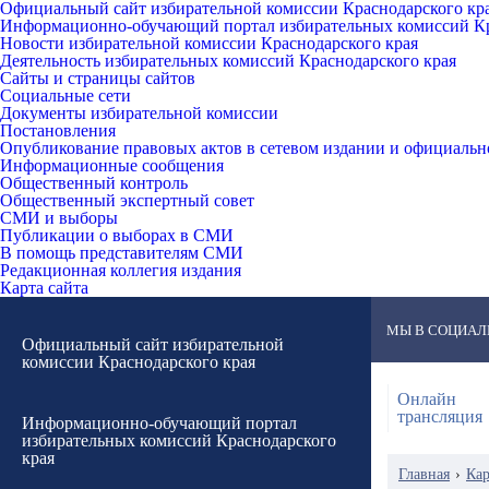
Официальный сайт избирательной комиссии Краснодарского кр
Информационно-обучающий портал избирательных комиссий Кр
Новости избирательной комиссии Краснодарского края
Деятельность избирательных комиссий Краснодарского края
Сайты и страницы сайтов
Социальные сети
Документы избирательной комиссии
Постановления
Опубликование правовых актов в сетевом издании и официаль
Информационные сообщения
Общественный контроль
Общественный экспертный совет
СМИ и выборы
Публикации о выборах в СМИ
В помощь представителям СМИ
Редакционная коллегия издания
Карта сайта
МЫ В СОЦИАЛ
Официальный сайт избирательной
комиссии Краснодарского края
Онлайн
трансляция
Информационно-обучающий портал
избирательных комиссий Краснодарского
края
Главная
›
Кар