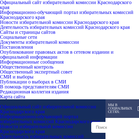
Официальный сайт избирательной комиссии Краснодарского
края
Информационно-обучающий портал избирательных комиссий
Краснодарского края
Новости избирательной комиссии Краснодарского края
Деятельность избирательных комиссий Краснодарского края
Сайты и страницы сайтов
Социальные сети
Документы избирательной комиссии
Постановления
Опубликование правовых актов в сетевом издании и
официальной информации
Информационные сообщения
Общественный контроль
Общественный экспертный совет
СМИ и выборы
Публикации о выборах в СМИ
В помощь представителям СМИ
Редакционная коллегия издания
Карта сайта
МЫ В
Официальный сайт избирательной комиссии
СОЦИАЛЬНЫХ
Краснодарского края
СЕТЯХ:
Информационно-обучающий портал
избирательных комиссий Краснодарского края
Новости избирательной комиссии
Краснодарского края
Деятельность избирательных комиссий