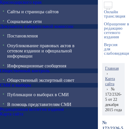
Краснодарского края
Сайты и страницы сайтов
Онлайн
трансляция
Социальные сети
Обращение в
Документы избирательной комиссии
редакцию
сетевого
Постановления
издания
Версия
Опубликование правовых актов в
для
сетевом издании и официальной
слабовидящ
информации
Информационные сообщения
Главная
Общественный контроль
›
Карта
Общественный экспертный совет
сайта
СМИ и выборы
›
№
Публикации о выборах в СМИ
172/2326-
5 от 22
В помощь представителям СМИ
декабря
Редакционная коллегия издания
2015 года
Карта сайта
№
172/2326-5