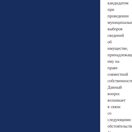
кандидатом
при
проведении
муниципаль
выборов
сведений
об
имуществе,
принадлежа
ему на
праве
совместной
собственност
Данный
вопрос
возникает
в связи
со
следующими
обстоятельст