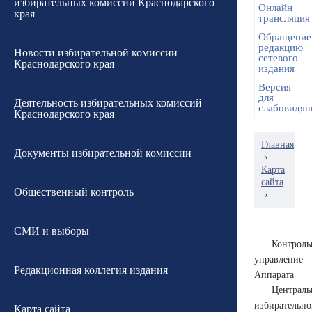
избирательных комиссий Краснодарского
Онлайн
края
трансляция
Обращение
редакцию
Новости избирательной комиссии
сетевого
Краснодарского края
издания
Версия
для
Деятельность избирательных комиссий
слабовидя
Краснодарского края
Главная
Документы избирательной комиссии
›
Карта
сайта
Общественный контроль
›
СМИ и выборы
Контроль
управление
Редакционная коллегия издания
Аппарата
Централь
избирательн
Карта сайта