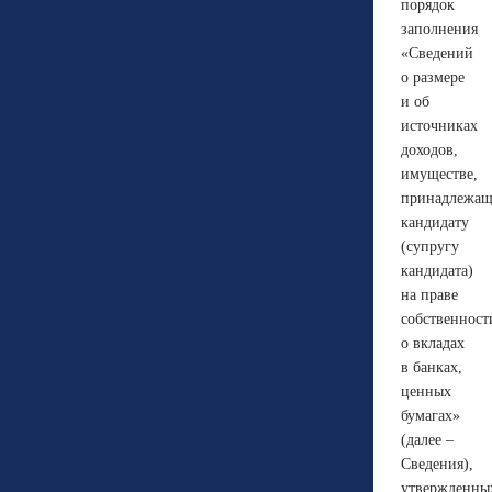
порядок
заполнения
«Сведений
о размере
и об
источниках
доходов,
имуществе,
принадлежа
кандидату
(супругу
кандидата)
на праве
собственност
о вкладах
в банках,
ценных
бумагах»
(далее –
Сведения),
утвержденны