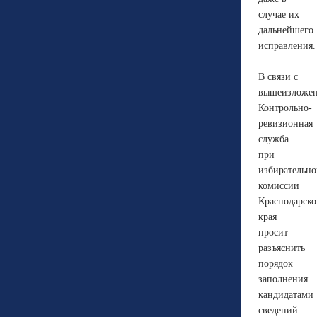
случае их
дальнейшего
исправления
В связи с
вышеизложе
Контрольно-
ревизионная
служба
при
избирательн
комиссии
Краснодарско
края
просит
разъяснить
порядок
заполнения
кандидатами
сведений