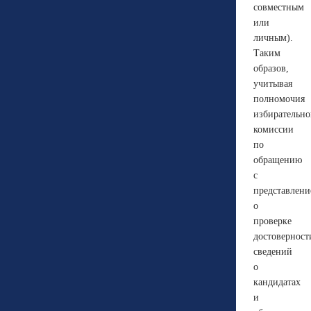
совместным
или
личным).
Таким
образов,
учитывая
полномочия
избирательн
комиссии
по
обращению
с
представлен
о
проверке
достоверност
сведений
о
кандидатах
и