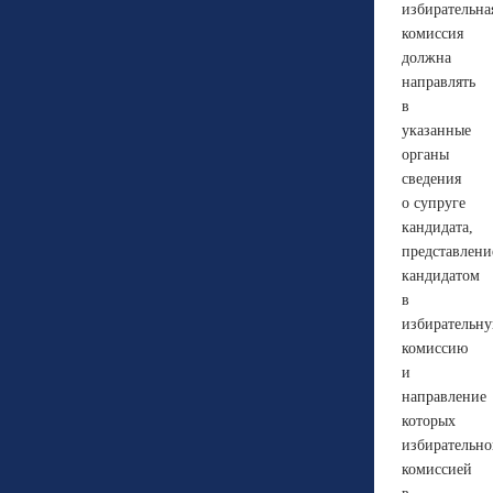
избирательна
комиссия
должна
направлять
в
указанные
органы
сведения
о супруге
кандидата,
представлени
кандидатом
в
избирательн
комиссию
и
направление
которых
избирательн
комиссией