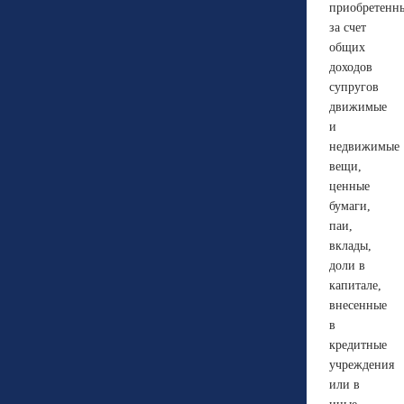
приобретенн
за счет
общих
доходов
супругов
движимые
и
недвижимые
вещи,
ценные
бумаги,
паи,
вклады,
доли в
капитале,
внесенные
в
кредитные
учреждения
или в