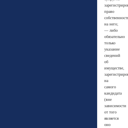
зарегистриро
право
собственност
на него;
— либо
обязательно
только
указание
сведений
об
имуществе,
зарегистрир
на
самого
кандидата
(вне
зависимости
от того
является
оно