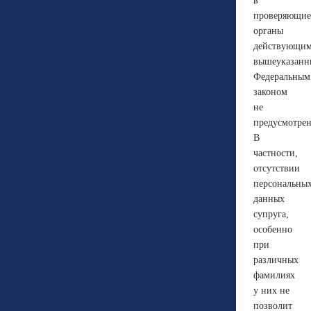
в
проверяющие
органы
действующи
вышеуказан
Федеральным
законом
не
предусмотрен
В
частности,
отсутствии
персональны
данных
супруга,
особенно
при
различных
фамилиях
у них не
позволит