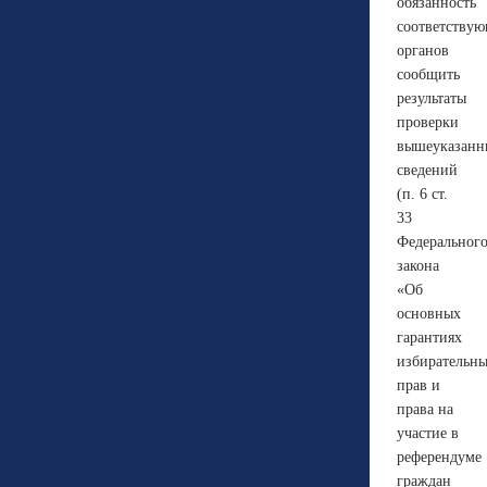
обязанность
соответству
органов
сообщить
результаты
проверки
вышеуказанн
сведений
(п. 6 ст.
33
Федеральног
закона
«Об
основных
гарантиях
избирательн
прав и
права на
участие в
референдуме
граждан