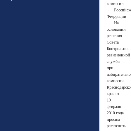
комиссии
Российск
Федерации
На
основании
решения
Совета
Контрольно-
ревизионной
службы
при
избирательн
комиссии
Краснодарско
края от
19
февраля
2010 года
просим
разъяснить