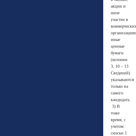
акции и
иное
участие в
коммерчески
организациях
иные
ценные
бумаги
(колонки
3, 10 – 13
Сведений)
указываются
только на
самого
кандидата.
3) В
тоже
время, с
учетом
сноски 1