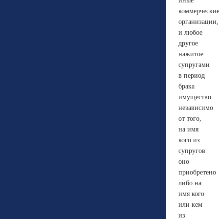
иные
коммерчески
организации,
и любое
другое
нажитое
супругами
в период
брака
имущество
независимо
от того,
на имя
кого из
супругов
оно
приобретено
либо на
имя кого
или кем
из