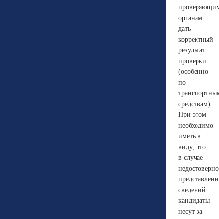
проверяющи
органам
дать
корректный
результат
проверки
(особенно
по
транспортны
средствам).
При этом
необходимо
иметь в
виду, что
в случае
недостоверно
представлен
сведений
кандидаты
несут за