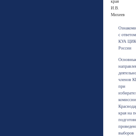
к
И.В.
Михеев
Ознакоми
с ответом
КУА ЦИ
России
Основны
направле
деятельн
членов К
при
избирате
комиссии
Краснода
края на 
подготов
проведен
выборов