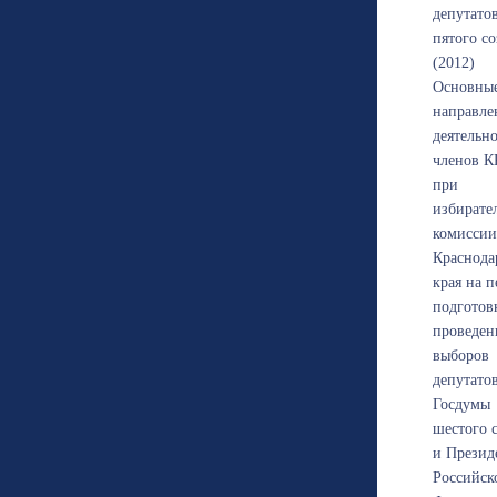
депутато
пятого с
(2012)
Основны
направле
деятельн
членов К
при
избирате
комиссии
Краснода
края на 
подготов
проведен
выборов
депутато
Госдумы
шестого 
и Презид
Российск