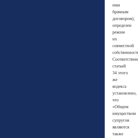
ими
брачным
договором),
определен
режим
их
совместной
собственност
Соответствен
статьей
34 этого
же
кодекса
установлено,
что
«Общим
имуществом
супругов
являются
также