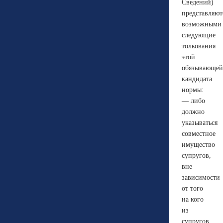
Сведений)
представляют
возможными
следующие
толкования
этой
обязывающей
кандидата
нормы:
— либо
должно
указываться
совместное
имущество
супругов,
вне
зависимости
от того
на кого
из
супругов