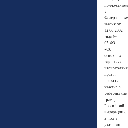
приложение
к
Федеральном
закону от
12.06.2002
года №
67-ФЗ
«Об
основных
гарантиях
избирательн
прав и
права на
участие в
референдуме
граждан
Российской
Федерации»,
в части
указания