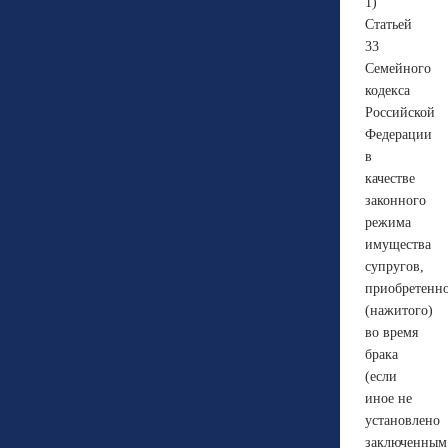
1)
Статьей
33
Семейного
кодекса
Российской
Федерации
в
качестве
законного
режима
имущества
супругов,
приобретенн
(нажитого)
во время
брака
(если
иное не
установлено
заключенным