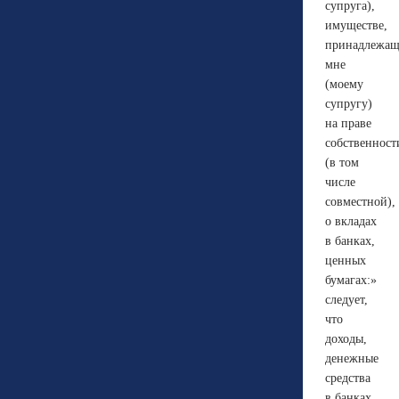
супруга),
имуществе,
принадлежа
мне
(моему
супругу)
на праве
собственност
(в том
числе
совместной),
о вкладах
в банках,
ценных
бумагах:»
следует,
что
доходы,
денежные
средства
в банках,