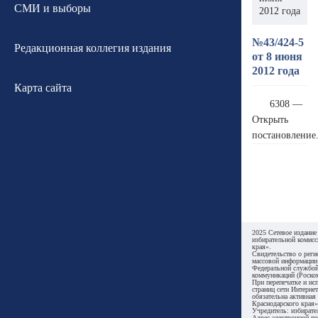
СМИ и выборы
2012 года
№43/424-5
Редакционная коллегия издания
от 8 июня
2012 года
Карта сайта
6308 —
Открыть
постановление
2025 Сетевое издание
избирательной комисс
края».
Свидетельство о реги
массовой информации
Федеральной службой
коммуникаций (Роском
При перепечатке и ис
страниц сети Интернет
обязательна активная
Краснодарского края»
Учредитель: избирате
Адрес электронной по