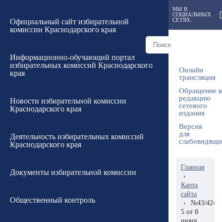
МЫ В
СОЦИАЛЬНЫХ
СЕТЯХ:
Официальный сайт избирательной
комиссии Краснодарского края
Информационно-обучающий портал
избирательных комиссий Краснодарского
Онлайн
края
трансляция
Обращение в
редакцию
Новости избирательной комиссии
сетевого
Краснодарского края
издания
Версия
для
Деятельность избирательных комиссий
слабовидящ
Краснодарского края
Главная
Документы избирательной комиссии
›
Карта
сайта
Общественный контроль
›
№43/424-
5 от 8
июня