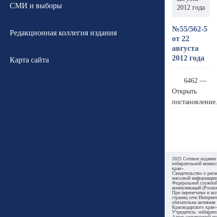
СМИ и выборы
2012 года
№55/562-5
Редакционная коллегия издания
от 22
августа
2012 года
Карта сайта
6462 —
Открыть
постановление
2025 Сетевое издание
избирательной комисс
края».
Свидетельство о реги
массовой информации
Федеральной службой
коммуникаций (Роском
При перепечатке и ис
страниц сети Интернет
обязательна активная
Краснодарского края»
Учредитель: избирате
Адрес электронной по