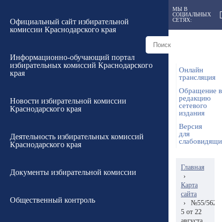
МЫ В
СОЦИАЛЬНЫХ
СЕТЯХ:
Официальный сайт избирательной
комиссии Краснодарского края
Информационно-обучающий портал
избирательных комиссий Краснодарского
Онлайн
края
трансляция
Обращение в
редакцию
Новости избирательной комиссии
сетевого
Краснодарского края
издания
Версия
для
Деятельность избирательных комиссий
слабовидящ
Краснодарского края
Главная
Документы избирательной комиссии
›
Карта
сайта
Общественный контроль
›
№55/562-
5 от 22
августа