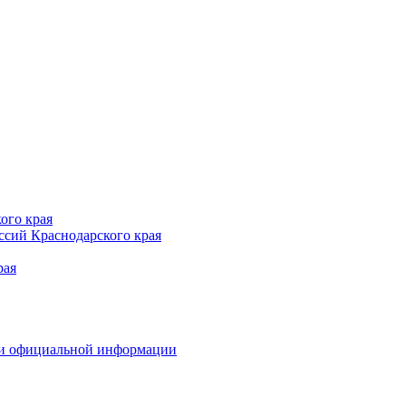
ого края
сий Краснодарского края
рая
 и официальной информации