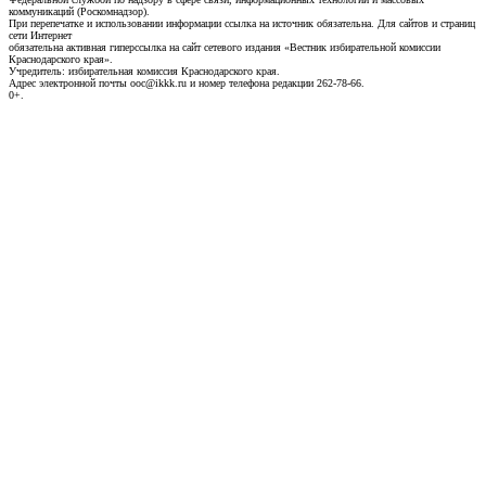
коммуникаций (Роскомнадзор).
При перепечатке и использовании информации ссылка на источник обязательна. Для сайтов и страниц
сети Интернет
обязательна активная гиперссылка на сайт сетевого издания «Вестник избирательной комиссии
Краснодарского края».
Учредитель: избирательная комиссия Краснодарского края.
Адрес электронной почты ooc@ikkk.ru и номер телефона редакции 262-78-66.
0+.