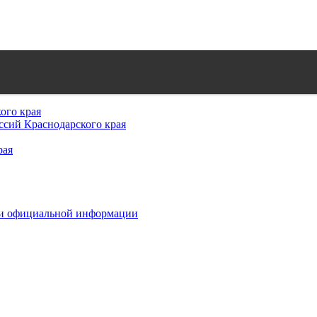
ого края
сий Краснодарского края
рая
 и официальной информации