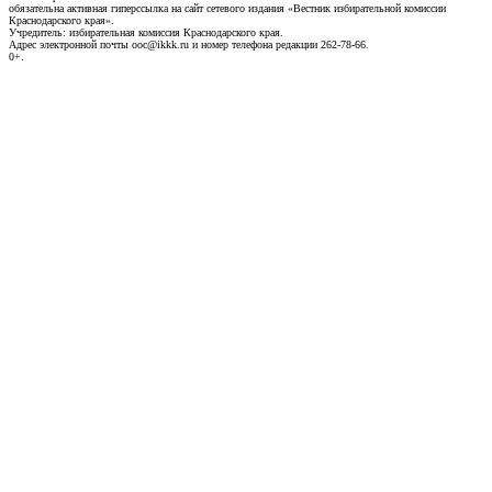
обязательна активная гиперссылка на сайт сетевого издания «Вестник избирательной комиссии
Краснодарского края».
Учредитель: избирательная комиссия Краснодарского края.
Адрес электронной почты ooc@ikkk.ru и номер телефона редакции 262-78-66.
0+.