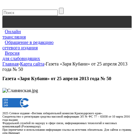
Онлайн
трансляция
Обращение в редакцию
сетевого издания
Версия
для слабовидящих
Главная
›
Карта сайта
›
Газета «Заря Кубани» от 25 апреля 2013
года № 50
Газета «Заря Кубани» от 25 апреля 2013 года № 50
2025 Сетевое издание «Вестник избирательной комиссии Краснодарского края».
Свидетельство о регистрации средства массовой информации ЭЛ № ФС 77 – 65038 от 10 марта 2016
года выдано
Федеральной службой по надзору в сфере связи, информационных технологий и массовых
коммуникаций (Роскомнадзор).
При перепечатке и использовании информации ссылка на источник обязательна. Для сайтов и страниц
сети Интернет