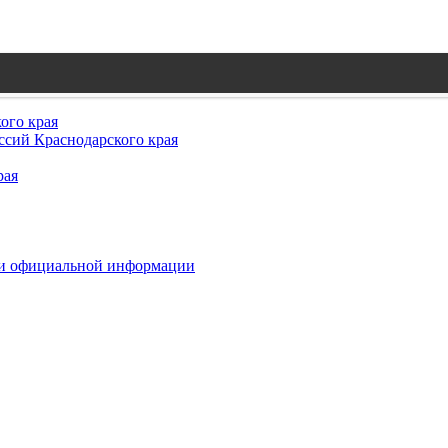
ого края
сий Краснодарского края
рая
 и официальной информации