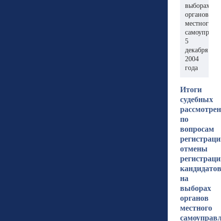
выборах
органов
местного
самоуправл
5
декабря
2004
года
Итоги
судебных
рассмотре
по
вопросам
регистраци
отмены
регистраци
кандидато
на
выборах
органов
местного
самоуправ