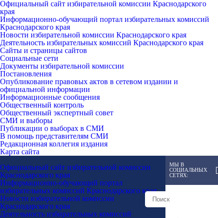
Официальный сайт избирательной комиссии Краснодарского
края
Информационно-обучающий портал избирательных комиссий
Краснодарского края
Новости избирательной комиссии Краснодарского края
Деятельность избирательных комиссий Краснодарского края
Сайты и страницы сайтов
Социальные сети
Документы избирательной комиссии
Постановления
Опубликование правовых актов в сетевом издании и
официальной информации
Информационные сообщения
Общественный контроль
Общественный экспертный совет
СМИ и выборы
Публикации о выборах в СМИ
В помощь представителям СМИ
Редакционная коллегия издания
Карта сайта
МЫ В
Официальный сайт избирательной комиссии
СОЦИАЛЬНЫХ
Краснодарского края
СЕТЯХ:
Информационно-обучающий портал
избирательных комиссий Краснодарского края
Новости избирательной комиссии
Краснодарского края
Деятельность избирательных комиссий