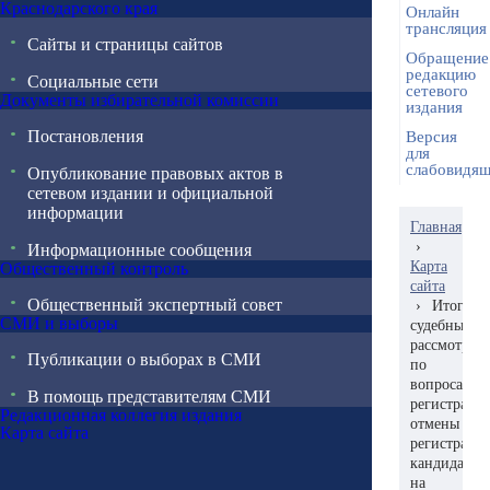
Краснодарского края
Онлайн
трансляция
Сайты и страницы сайтов
Обращение
редакцию
Социальные сети
сетевого
Документы избирательной комиссии
издания
Постановления
Версия
для
слабовидя
Опубликование правовых актов в
сетевом издании и официальной
информации
Главная
›
Информационные сообщения
Карта
Общественный контроль
сайта
Общественный экспертный совет
›
Итоги
СМИ и выборы
судебных
рассмотрен
Публикации о выборах в СМИ
по
вопросам
В помощь представителям СМИ
регистраци
Редакционная коллегия издания
отмены
Карта сайта
регистраци
кандидатов
на