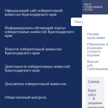
МЫ В
СОЦИАЛЬНЫХ
СЕТЯХ:
Официальный сайт избирательной
комиссии Краснодарского края
Информационно-обучающий портал
избирательных комиссий Краснодарского
Онлайн
края
трансляция
Обращение в
редакцию
Новости избирательной комиссии
сетевого
Краснодарского края
издания
Версия
для
Деятельность избирательных комиссий
слабовидящ
Краснодарского края
Главная
Документы избирательной комиссии
›
Карта
сайта
Общественный контроль
›
К
сведению
руководителе