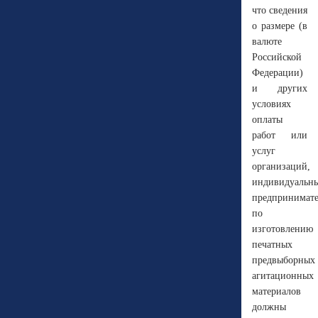
что сведения
о размере (в
валюте
Российской
Федерации)
и других
условиях
оплаты
работ или
услуг
организаций,
индивидуальн
предпринимат
по
изготовлению
печатных
предвыборных
агитационных
материалов
должны