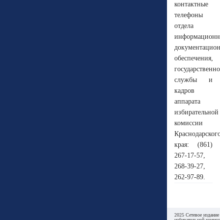
контактные
телефоны
отдела
информационн
документацио
обеспечения,
государственн
службы и
кадров
аппарата
избирательной
комиссии
Краснодарског
края: (861)
267-17-57,
268-39-27,
262-97-89.
2025 Сетевое издание
избирательной комисс