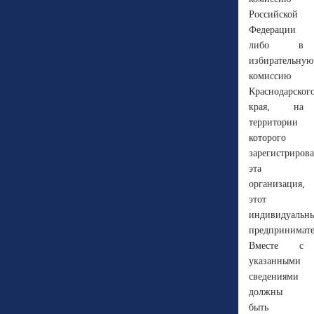
Российской
Федерации
либо в
избирательную
комиссию
Краснодарског
края, на
территории
которого
зарегистриров
эта
организация,
этот
индивидуальн
предпринимате
Вместе с
указанными
сведениями
должны
быть