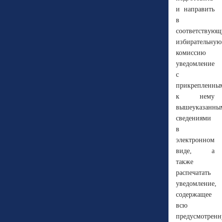
и направить
в
соответствую
избирательную
комиссию
уведомление
с
прикрепленны
к нему
вышеуказанны
сведениями
в
электронном
виде, а
также
распечатать
уведомление,
содержащее
всю
предусмотрен