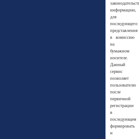
законодательс
информацию,
для
последующего
представления
в комиссию
на
бумажном
носителе.
Данный
сервис
позволяет
пользователю
после
первичной
регистрации
в
последующем
формировать
и