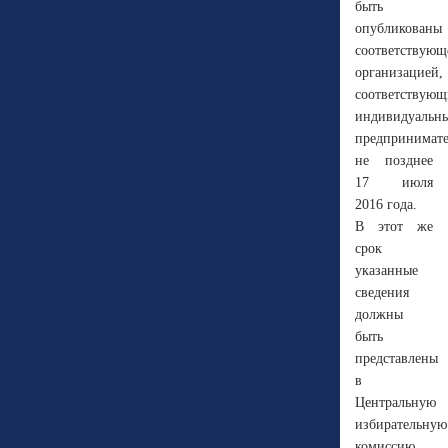
быть
опубликованы
соответствующ
организацией,
соответствую
индивидуальн
предпринимат
не позднее
17 июля
2016 года.
В этот же
срок
указанные
сведения
должны
быть
представлены
в
Центральную
избирательную
комиссию