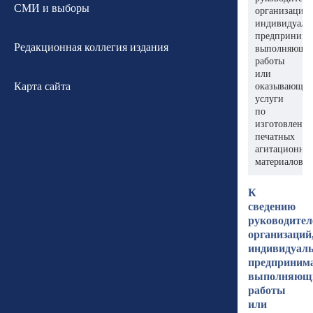
СМИ и выборы
организаций,
индивидуаль
предпринима
Редакционная коллегия издания
выполняющи
работы
или
Карта сайта
оказывающи
услуги
по
изготовлени
печатных
агитационны
материалов
К
сведению
руководител
организаций
индивидуал
предпринима
выполняющ
работы
или