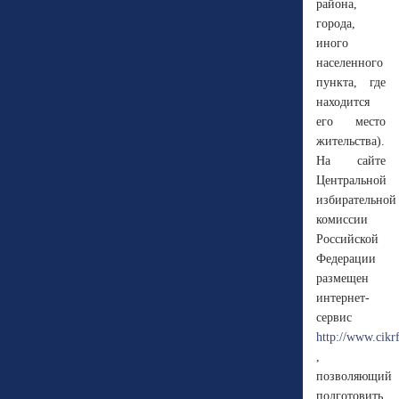
района,
города,
иного
населенного
пункта, где
находится
его место
жительства).
На сайте
Центральной
избирательной
комиссии
Российской
Федерации
размещен
интернет-
сервис
http://www.cikr
,
позволяющий
подготовить