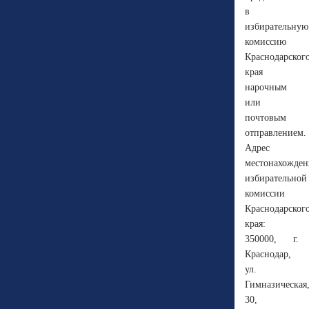
в
избирательную
комиссию
Краснодарског
края
нарочным
или
почтовым
отправлением.
Адрес
местонахожден
избирательной
комиссии
Краснодарског
края:
350000, г.
Краснодар,
ул.
Гимназическая
30,