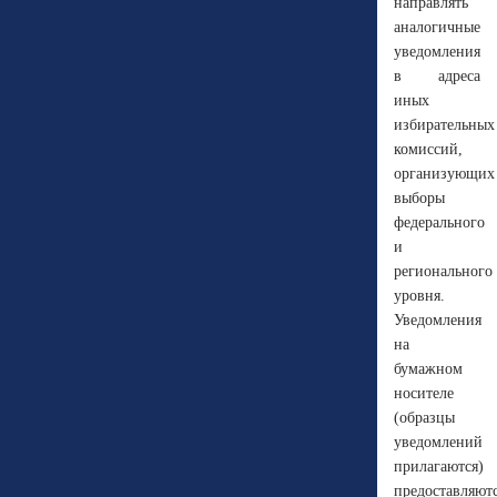
направлять
аналогичные
уведомления
в адреса
иных
избирательных
комиссий,
организующих
выборы
федерального
и
регионального
уровня.
Уведомления
на
бумажном
носителе
(образцы
уведомлений
прилагаются)
предоставляют