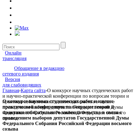
Онлайн
трансляция
Обращение в редакцию
сетевого издания
Версия
для слабовидящих
Главная
›
Карта сайта
›
О конкурсе научных студенческих работ
и научно-практической конференции по вопросам теории и
О конкурсе научных студенческих работ и научно-
практики избирательного законодательства в связи с
практической конференции по вопросам теории и
проведением выборов депутатов Государственной Думы
практики избирательного законодательства в связи с
Федерального Собрания Российской Федерации восьмого
проведением выборов депутатов Государственной Думы
созыва
Федерального Собрания Российской Федерации восьмого
созыва