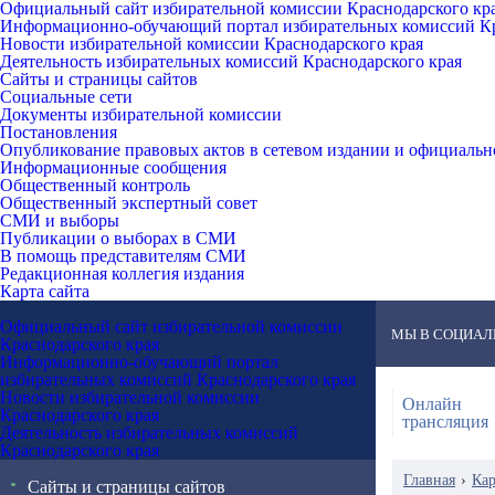
Официальный сайт избирательной комиссии Краснодарского кр
Информационно-обучающий портал избирательных комиссий Кр
Новости избирательной комиссии Краснодарского края
Деятельность избирательных комиссий Краснодарского края
Сайты и страницы сайтов
Социальные сети
Документы избирательной комиссии
Постановления
Опубликование правовых актов в сетевом издании и официаль
Информационные сообщения
Общественный контроль
Общественный экспертный совет
СМИ и выборы
Публикации о выборах в СМИ
В помощь представителям СМИ
Редакционная коллегия издания
Карта сайта
Официальный сайт избирательной комиссии
МЫ В СОЦИАЛ
Краснодарского края
Информационно-обучающий портал
избирательных комиссий Краснодарского края
Новости избирательной комиссии
Онлайн
Краснодарского края
трансляция
Деятельность избирательных комиссий
Краснодарского края
Главная
›
Кар
Сайты и страницы сайтов