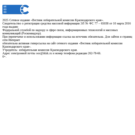
2025 Сетевое издание «Вестник избирательной комиссии Краснодарского края».
Свидетельство о регистрации средства массовой информации ЭЛ № ФС 77 – 65038 от 10 марта 2016
года выдано
Федеральной службой по надзору в сфере связи, информационных технологий и массовых
коммуникаций (Роскомнадзор).
При перепечатке и использовании информации ссылка на источник обязательна. Для сайтов и страниц
сети Интернет
обязательна активная гиперссылка на сайт сетевого издания «Вестник избирательной комиссии
Краснодарского края».
Учредитель: избирательная комиссия Краснодарского края.
Адрес электронной почты ooc@ikkk.ru и номер телефона редакции 262-78-66.
0+.