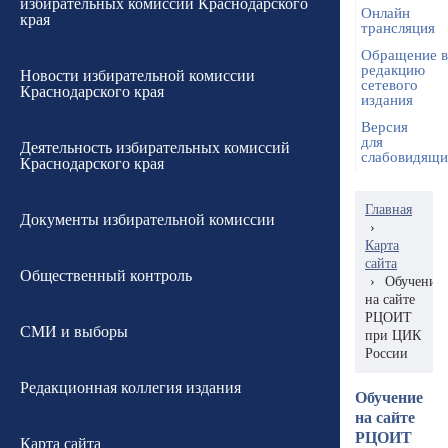
избирательных комиссий Краснодарского
Онлайн
края
трансляция
Обращение в
редакцию
Новости избирательной комиссии
сетевого
Краснодарского края
издания
Версия
для
Деятельность избирательных комиссий
слабовидящ
Краснодарского края
Главная
Документы избирательной комиссии
›
Карта
сайта
Общественный контроль
›
Обучение
на сайте
РЦОИТ
СМИ и выборы
при ЦИК
России
Редакционная коллегия издания
Обучение
на сайте
РЦОИТ
Карта сайта