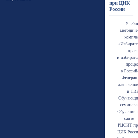
при ЦИК
России
Учебн
методиче
компле
«Избирате
прав
и избират
проце
в Россий
Федерац
для члено
и ТИ
Обучающи
семинар
Обучение 
сайте
РЦОИТ пр
ЦИК Росс