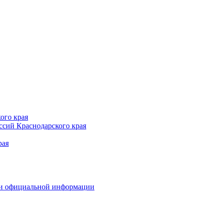
ого края
сий Краснодарского края
рая
 и официальной информации