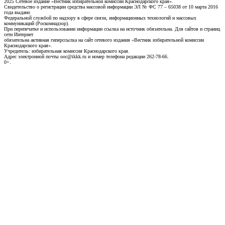
2025 Сетевое издание «Вестник избирательной комиссии Краснодарского края».
Свидетельство о регистрации средства массовой информации ЭЛ № ФС 77 – 65038 от 10 марта 2016
года выдано
Федеральной службой по надзору в сфере связи, информационных технологий и массовых
коммуникаций (Роскомнадзор).
При перепечатке и использовании информации ссылка на источник обязательна. Для сайтов и страниц
сети Интернет
обязательна активная гиперссылка на сайт сетевого издания «Вестник избирательной комиссии
Краснодарского края».
Учредитель: избирательная комиссия Краснодарского края.
Адрес электронной почты ooc@ikkk.ru и номер телефона редакции 262-78-66.
0+.