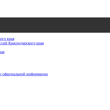
ого края
сий Краснодарского края
рая
 и официальной информации