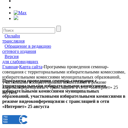
Онлайн
трансляция
Обращение в редакцию
сетевого издания
Версия
для слабовидящих
Главная
›
Карта сайта
›
Программа проведения семинар-
совещания с территориальными избирательными комиссиями,
избирательными комиссиями муниципальных образований,
Программа проведения семинар-совещания с
участковыми избирательными комиссиями в режиме
территориальными избирательными комиссиями,
видеоконференцсвязи с трансляцией в сети «Интернет» 25
избирательными комиссиями муниципальных
августа
образований, участковыми избирательными комиссиями в
режиме видеоконференцсвязи с трансляцией в сети
«Интернет» 25 августа