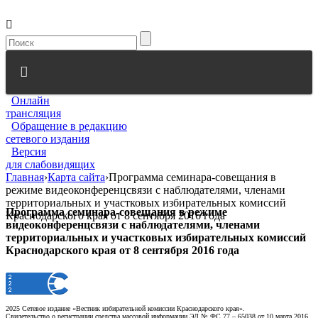
Онлайн
трансляция
Обращение в редакцию
сетевого издания
Версия
для слабовидящих
Главная
›
Карта сайта
›
Программа семинара-совещания в
режиме видеоконференцсвязи с наблюдателями, членами
территориальных и участковых избирательных комиссий
Программа семинара-совещания в режиме
Краснодарского края от 8 сентября 2016 года
видеоконференцсвязи с наблюдателями, членами
территориальных и участковых избирательных комиссий
Краснодарского края от 8 сентября 2016 года
2025 Сетевое издание «Вестник избирательной комиссии Краснодарского края».
Свидетельство о регистрации средства массовой информации ЭЛ № ФС 77 – 65038 от 10 марта 2016