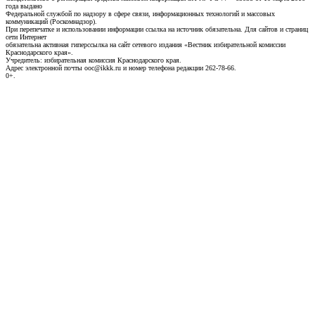
года выдано
Федеральной службой по надзору в сфере связи, информационных технологий и массовых
коммуникаций (Роскомнадзор).
При перепечатке и использовании информации ссылка на источник обязательна. Для сайтов и страниц
сети Интернет
обязательна активная гиперссылка на сайт сетевого издания «Вестник избирательной комиссии
Краснодарского края».
Учредитель: избирательная комиссия Краснодарского края.
Адрес электронной почты ooc@ikkk.ru и номер телефона редакции 262-78-66.
0+.