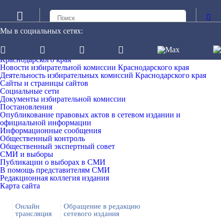
Мы в социальных сетях:
Официальный сайт избирательной комиссии Краснодарского
края
Информационно-обучающий портал избирательных комиссий
Краснодарского края
Новости избирательной комиссии Краснодарского края
Деятельность избирательных комиссий Краснодарского края
Сайты и страницы сайтов
Социальные сети
Документы избирательной комиссии
Постановления
Опубликование правовых актов в сетевом издании и
официальной информации
Информационные сообщения
Общественный контроль
Общественный экспертный совет
СМИ и выборы
Публикации о выборах в СМИ
В помощь представителям СМИ
Редакционная коллегия издания
Карта сайта
Онлайн
Обращение в редакцию
трансляция
сетевого издания