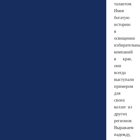
талантом.
Имея
богатую
историю
в
освещении
избирательн
компаний
в крае,
они
всегда
выступали
примером
для
своих
коллег из
других
регионов.
Выражаем
надежду,