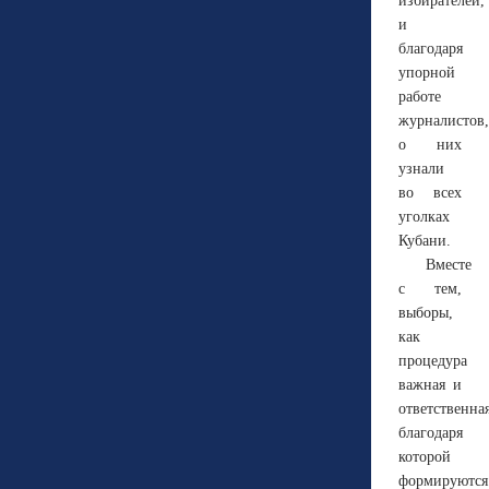
избирателей,
и
благодаря
упорной
работе
журналистов,
о них
узнали
во всех
уголках
Кубани.
Вместе
с тем,
выборы,
как
процедура
важная и
ответственная
благодаря
которой
формируются