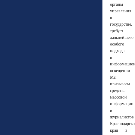
органы
управления
в
государстве,
требует
дальнейшего
особого
подхода
в
информацио
освещении.
Мы
призываем
средства
массовой
информации
и
журналистов
Краснодарско
края в