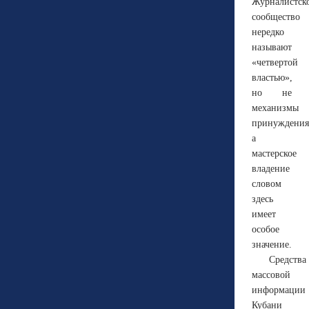
Журналистск
сообщество
нередко
называют
«четвертой
властью»,
но не
механизмы
принуждения
а
мастерское
владение
словом
здесь
имеет
особое
значение.
Средства
массовой
информации
Кубани