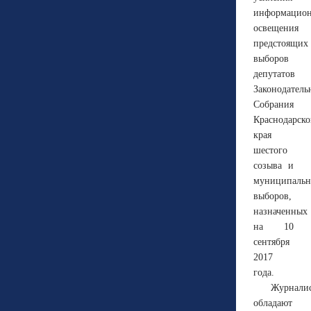
информацион
освещения
предстоящих
выборов
депутатов
Законодатель
Собрания
Краснодарско
края
шестого
созыва и
муниципаль
выборов,
назначенных
на 10
сентября
2017
года.
Журнали
обладают