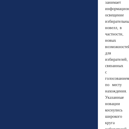
занимает
информацио
освещение
избирательн
новелл, в
частности,
новых
возможносте
для
избирателей,
связанных
с
голосование
по месту
нахождения.
Указанные
новации
коснулись
широкого
круга