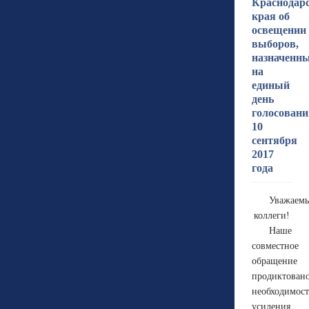
Краснодар
края об
освещении
выборов,
назначенн
на
единый
день
голосовани
10
сентября
2017
года
Уважаем
коллеги!
Наше
совместное
обращение
продиктован
необходимос
усиления