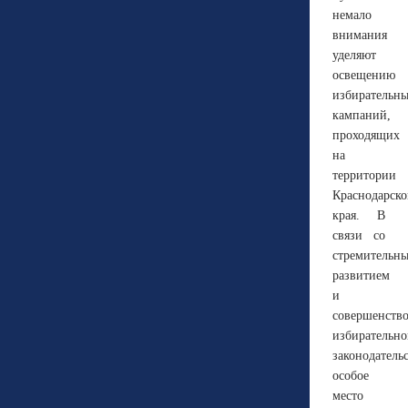
немало
внимания
уделяют
освещению
избирательн
кампаний,
проходящих
на
территории
Краснодарско
края. В
связи со
стремительн
развитием
и
совершенств
избирательно
законодатель
особое
место