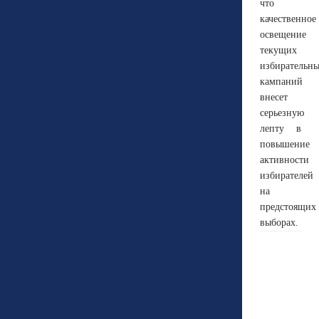
что
качественное
освещение
текущих
избирательн
кампаний
внесет
серьезную
лепту в
повышение
активности
избирателей
на
предстоящих
выборах.