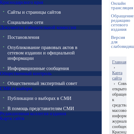
Краснодарского края
Онлайн
трансляция
Сайты и страницы сайтов
Обращение
редакцию
Социальные сети
сетевого
Документы избирательной комиссии
издания
Постановления
Версия
для
слабовидя
Опубликование правовых актов в
сетевом издании и официальной
информации
Главная
›
Информационные сообщения
Карта
Общественный контроль
сайта
Общественный экспертный совет
›
Совмест
СМИ и выборы
открытое
обращение
Публикации о выборах в СМИ
к
средствам
В помощь представителям СМИ
массовой
Редакционная коллегия издания
информаци
Карта сайта
журналистс
сообществу
Краснодарс