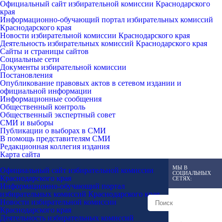
Официальный сайт избирательной комиссии Краснодарского
края
Информационно-обучающий портал избирательных комиссий
Краснодарского края
Новости избирательной комиссии Краснодарского края
Деятельность избирательных комиссий Краснодарского края
Сайты и страницы сайтов
Социальные сети
Документы избирательной комиссии
Постановления
Опубликование правовых актов в сетевом издании и
официальной информации
Информационные сообщения
Общественный контроль
Общественный экспертный совет
СМИ и выборы
Публикации о выборах в СМИ
В помощь представителям СМИ
Редакционная коллегия издания
Карта сайта
МЫ В
Официальный сайт избирательной комиссии
СОЦИАЛЬНЫХ
Краснодарского края
СЕТЯХ:
Информационно-обучающий портал
избирательных комиссий Краснодарского края
Новости избирательной комиссии
Краснодарского края
Деятельность избирательных комиссий