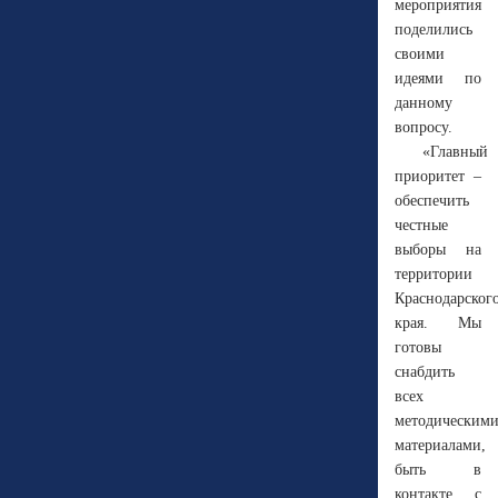
мероприятия
поделились
своими
идеями по
данному
вопросу.
«Главный
приоритет –
обеспечить
честные
выборы на
территории
Краснодарског
края. Мы
готовы
снабдить
всех
методическим
материалами,
быть в
контакте с