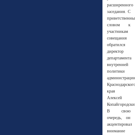
расширенного
заседания. С
приветственн
словом к
участникам
совещания
обратился
директор
департамента
внутренней
политики
администраци
Краснодарског
края
Алексей
Копайгородски
В свою
очередь, он
акцентировал
внимание