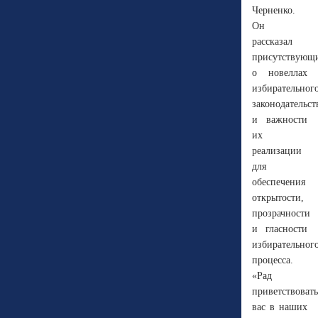
Черненко.
Он
рассказал
присутствующ
о новеллах
избирательног
законодательст
и важности
их
реализации
для
обеспечения
открытости,
прозрачности
и гласности
избирательног
процесса.
«Рад
приветствовать
вас в наших