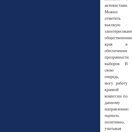
активистами.
Можно
отметить
высокую
заинтересован
общественнико
края в
обеспечении
прозрачности
выборов. В
свою
очередь,
могу работу
краевой
комиссии по
данному
направлению
оценить
позитивно,
учитывая