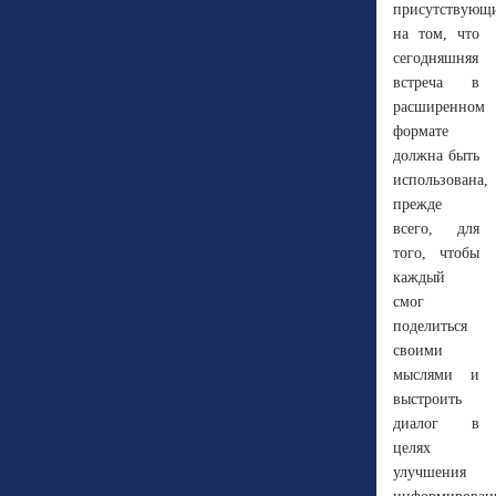
присутствующ
на том, что
сегодняшняя
встреча в
расширенном
формате
должна быть
использована,
прежде
всего, для
того, чтобы
каждый
смог
поделиться
своими
мыслями и
выстроить
диалог в
целях
улучшения