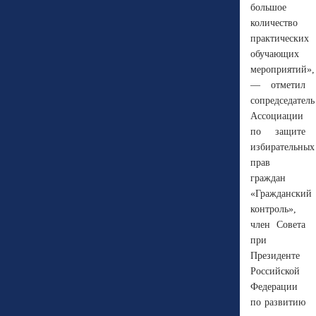
большое
количество
практических
обучающих
мероприятий»,
— отметил
сопредседатель
Ассоциации
по защите
избирательных
прав
граждан
«Гражданский
контроль»,
член Совета
при
Президенте
Российской
Федерации
по развитию