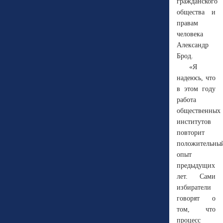
гражданского
общества и
правам
человека
Александр
Брод.
«Я
надеюсь, что
в этом году
работа
общественных
институтов
повторит
положительны
опыт
предыдущих
лет. Сами
избиратели
говорят о
том, что
процесс