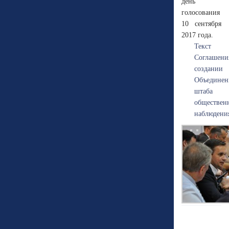
день
голосования
10 сентября
2017 года.
Текст
Соглашен
создании
Объединен
штаба
обществен
наблюдени