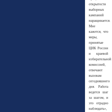
открытости
выборных
кампаний
наращивается.
Мне
кажется, что
меры,
принятые
ЦИК России
и краевой
избирательной
комиссией,
отвечают
вызовам
сегодняшнего
дня. Работа
ведется шаг
за шагом, и
это отрадно
наблюдать»,