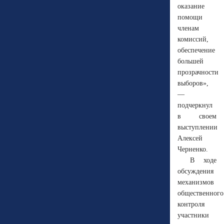
оказание
помощи
членам
комиссий,
обеспечение
большей
прозрачности
выборов»,
—
подчеркнул
в своем
выступлении
Алексей
Черненко.
В ходе
обсуждения
механизмов
общественного
контроля
участники