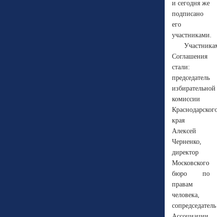
и сегодня же
подписано
его
участниками.
Участника
Соглашения
стали:
председатель
избирательной
комиссии
Краснодарског
края
Алексей
Черненко,
директор
Московского
бюро по
правам
человека,
сопредседатель
Ассоциации