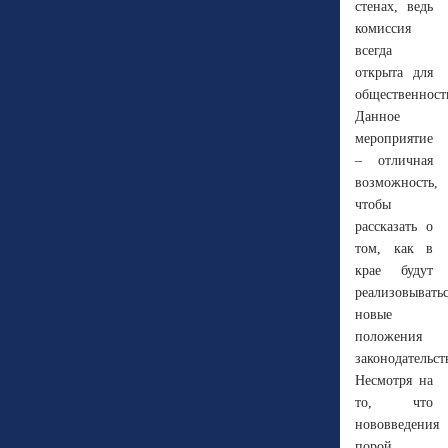
стенах, ведь
комиссия
всегда
открыта для
общественност
Данное
мероприятие
– отличная
возможность,
чтобы
рассказать о
том, как в
крае будут
реализовывать
новые
положения
законодательст
Несмотря на
то, что
нововведения
порой