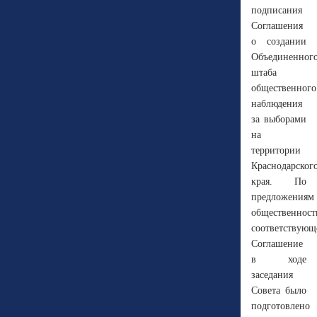
подписания
Соглашения
о создании
Объединенног
штаба
общественного
наблюдения
за выборами
на
территории
Краснодарског
края. По
предложениям
общественност
соответствующ
Соглашение
в ходе
заседания
Совета было
подготовлено