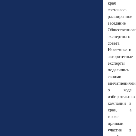
края
состоялось
расширенное
заседание
Общественног
экспертного
совета.
Известные и
авторитетные
эксперты
поделились
своими
впечатлениями
о ходе
избирательных
кампаний в
крае, а
также
приняли
участие в