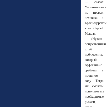
— сказал
Уполномоченн
по правам
человека в
Краснодарском
крае Сергей
Мышак.
«Нужен
общественный
штаб
наблюдения,
который
эффективно
сработал в
прошлом
году. Тогда
мы сможем
использовать
необходимые
рычаги,