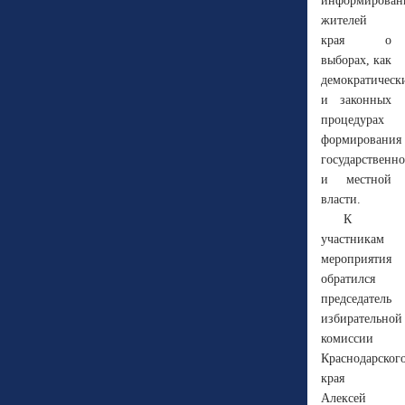
информирован
жителей
края о
выборах, как
демократическ
и законных
процедурах
формирования
государственн
и местной
власти.
К
участникам
мероприятия
обратился
председатель
избирательной
комиссии
Краснодарског
края
Алексей