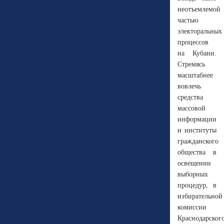
неотъемлемой
частью
электоральных
процессов
на Кубани.
Стремясь
масштабнее
вовлечь
средства
массовой
информации
и институты
гражданского
общества в
освещении
выборных
процедур, в
избирательной
комиссии
Краснодарског