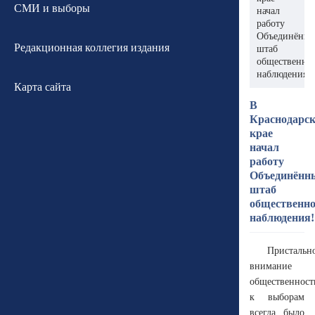
СМИ и выборы
начал
работу
Объединённ
Редакционная коллегия издания
штаб
общественно
наблюдения!
Карта сайта
В
Краснодарс
крае
начал
работу
Объединённ
штаб
общественно
наблюдения!
Пристальн
внимание
общественност
к выборам
всегда было