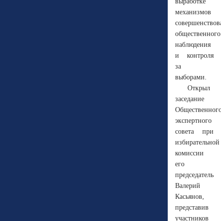
выработке
механизмов
совершенствов
общественного
наблюдения
и контроля
за
выборами.
Открыл
заседание
Общественног
экспертного
совета при
избирательной
комиссии
его
председатель
Валерий
Касьянов,
представив
участников