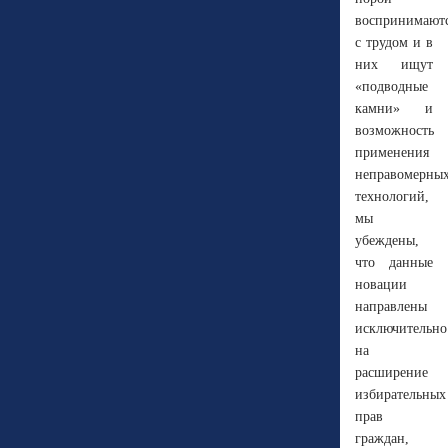
воспринимают
с трудом и в
них ищут
«подводные
камни» и
возможность
применения
неправомерны
технологий,
мы
убеждены,
что данные
новации
направлены
исключительно
на
расширение
избирательных
прав
граждан,