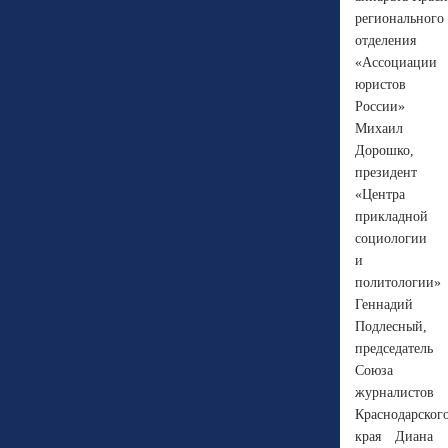
регионального
отделения
«Ассоциации
юристов
России»
Михаил
Дорошко,
президент
«Центра
прикладной
социологии
и
политологии»
Геннадий
Подлесный,
председатель
Союза
журналистов
Краснодарског
края Диана