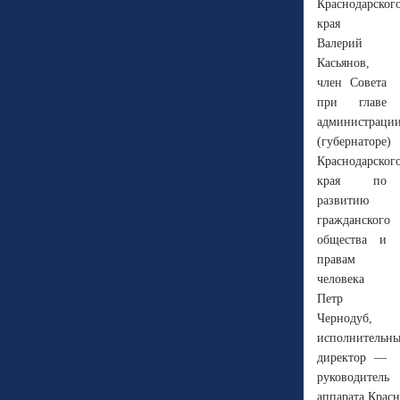
Краснодарског
края
Валерий
Касьянов,
член Совета
при главе
администраци
(губернаторе)
Краснодарског
края по
развитию
гражданского
общества и
правам
человека
Петр
Чернодуб,
исполнительн
директор —
руководитель
аппарата Красн