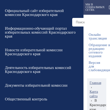
МЫ В
СОЦИАЛЬНЫХ
СЕТЯХ:
Официальный сайт избирательной
комиссии Краснодарского края
Информационно-обучающий портал
избирательных комиссий Краснодарского
Онлайн
края
трансляция
Обращение в
редакцию
Новости избирательной комиссии
сетевого
Краснодарского края
издания
Версия
для
Деятельность избирательных комиссий
слабовидящ
Краснодарского края
Главная
Документы избирательной комиссии
›
Карта
сайта
Общественный контроль
›
В
Краснодарск
крае