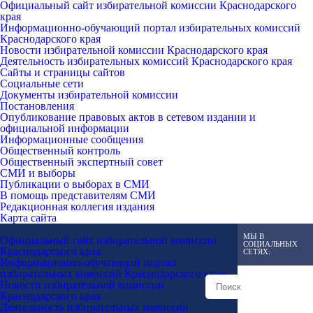
Официальный сайт избирательной комиссии Краснодарского
края
Информационно-обучающий портал избирательных комиссий
Краснодарского края
Новости избирательной комиссии Краснодарского края
Деятельность избирательных комиссий Краснодарского края
Сайты и страницы сайтов
Социальные сети
Документы избирательной комиссии
Постановления
Опубликование правовых актов в сетевом издании и
официальной информации
Информационные сообщения
Общественный контроль
Общественный экспертный совет
СМИ и выборы
Публикации о выборах в СМИ
В помощь представителям СМИ
Редакционная коллегия издания
Карта сайта
МЫ В
Официальный сайт избирательной комиссии
СОЦИАЛЬНЫХ
Краснодарского края
СЕТЯХ:
Информационно-обучающий портал
избирательных комиссий Краснодарского края
Новости избирательной комиссии
Краснодарского края
Деятельность избирательных комиссий