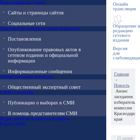
Краснодарского края
Онлайн
трансляция
Сайты и страницы сайтов
Социальные сети
Обращение в
Документы избирательной комиссии
редакцию
сетевого
Постановления
издания
Версия
Опубликование правовых актов в
для
сетевом издании и официальной
слабовидящ
информации
Информационные сообщения
Главная
Общественный контроль
›
Новость
Общественный экспертный совет
Анонс
СМИ и выборы
заседания
Публикации о выборах в СМИ
избирательн
комиссии
В помощь представителям СМИ
Краснодарско
Редакционная коллегия издания
края
Карта сайта
25 июня