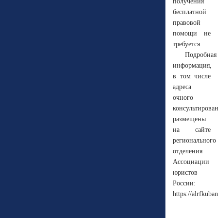
получения
бесплатной
правовой
помощи не
требуется.
Подробная
информация,
в том числе
адреса
очного
консультирова
размещены
на сайте
регионального
отделения
Ассоциации
юристов
России:
https://alrfkuban