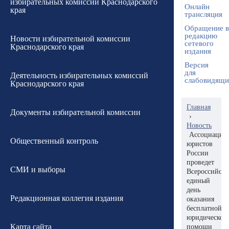
избирательных комиссий Краснодарского
Онлайн
края
трансляция
Обращение в
редакцию
Новости избирательной комиссии
сетевого
Краснодарского края
издания
Версия
для
Деятельность избирательных комиссий
слабовидящ
Краснодарского края
Главная
Документы избирательной комиссии
›
Новость
Ассоциация
Общественный контроль
юристов
России
проведет
СМИ и выборы
Всероссийск
единый
день
Редакционная коллегия издания
оказания
бесплатной
юридической
Карта сайта
помощи