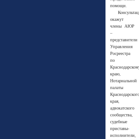
помощи.
Консульта
окажут
члены АЮР
–
представители
Управления
Росреестра
по
Краснодарском
краю,
Нотариальной
палаты
Краснодарског
края,
адвокатского
сообщества,
судебные
приставы-
исполнители,