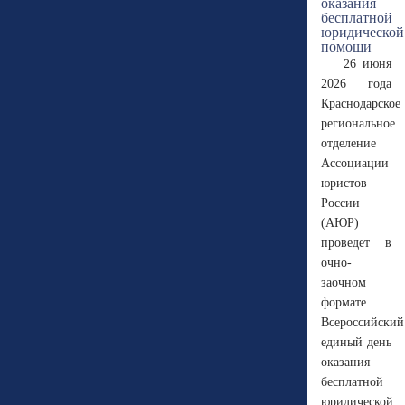
26 июня
2026 года
Краснодарское
региональное
отделение
Ассоциации
юристов
России
(АЮР)
проведет в
очно-
заочном
формате
Всероссийский
единый день
оказания
бесплатной
юридической